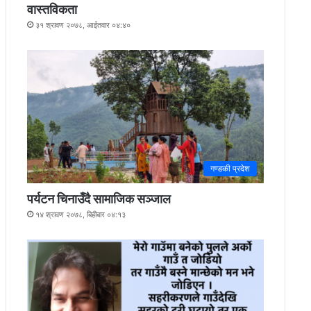
वास्तविकता
३१ श्रावण २०७८, आईतवार ०४:४०
गण्डकी प्रदेश
पर्यटन चिनाउँदै सामाजिक सञ्जाल
१४ श्रावण २०७८, बिहीबार ०४:१३