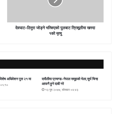
देवघाट–ठिमुरा जोड्ने भत्किएको पुलबाट त्रिशूलीमा खस्दा
१को मृत्यु
विशेष अधिवेशन पुस २१ मा
दमौलीमा प्रचण्ड–नेपाल समूहको भेला,सुर्य चिन्ह
आफनै हुने दाबी गरे
र ०५:१०
१३ पुष २०७७, सोमबार ०४:४३