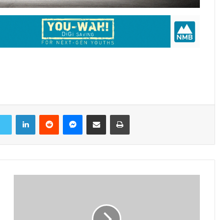
LinkedIn
Reddit
Messenger
Share via Email
Print