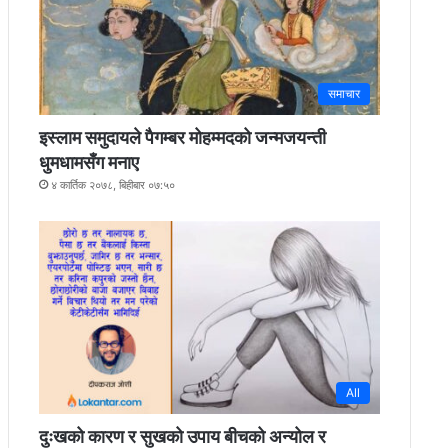
समाचार
इस्लाम समुदायले पैगम्बर मोहम्मदको जन्मजयन्ती
धुमधामसँग मनाए
४ कार्तिक २०७८, बिहीबार ०७:५०
All
दुःखको कारण र सुखको उपाय बीचको अन्योल र