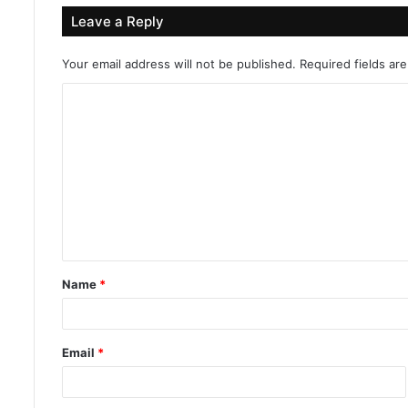
Leave a Reply
Your email address will not be published.
Required fields a
C
o
m
m
e
n
t
Name
*
*
Email
*