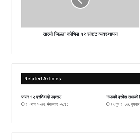
तात्यो जिल्ला कोभिड १९ संकट व्यवस्थापन
Related Articles
फरार १२ प्रतिवादी पक्राउ
गण्डकी प्रदेश सभाको 
२० माघ २०७७, मंगलवार ०५:२८
१५ पुष २०७७, बुधबा