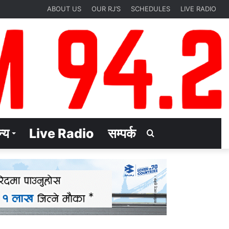
ABOUT US
OUR RJ’S
SCHEDULES
LIVE RADIO
्य
Live Radio
सम्पर्क
Search
for