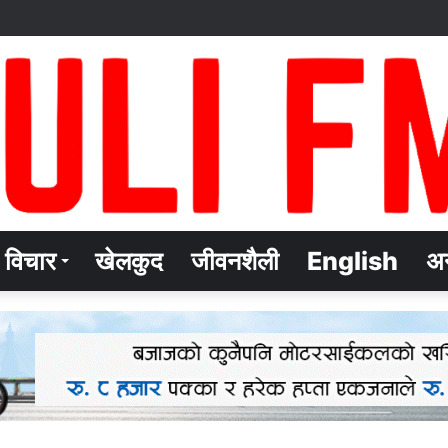
विचार
खेलकुद
जीवनशैली
English
अन