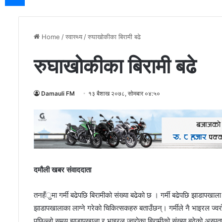
Home
/
स्वास्थ्य
/
रुघाखोकीका बिरामी बढे
रुघाखोकीका बिरामी बढे
Damauli FM
१३ बैशाख २०७८, सोमबार ०४:५०
दमौली खबर संवाददाता
तनहँुमा गर्मी बढेपछि बिरामीको संख्या बढेको छ । गर्मी बढेपछि झाडापखाला 
झाडापखालाका लाग्ने गरेको चिकित्सकहरु बताउँछन्। गर्मीले नै भाइरल ज्
पछिल्लो समय झाडापखाला र भाइरल ज्वरोका बिरामीको संख्या बढेको अस्पत