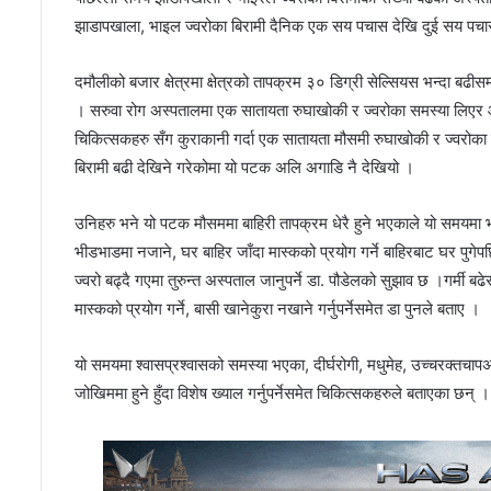
झाडापखाला, भाइल ज्वरोका बिरामी दैनिक एक सय पचास देखि दुई सय पच
दमौलीको बजार क्षेत्रमा क्षेत्रको तापक्रम ३० डिग्री सेल्सियस भन्दा बढ
। सरुवा रोग अस्पतालमा एक सातायता रुघाखोकी र ज्वरोका समस्या लिएर
चिकित्सकहरु सँग कुराकानी गर्दा एक सातायता मौसमी रुघाखोकी र ज्वरोका 
बिरामी बढी देखिने गरेकोमा यो पटक अलि अगाडि नै देखियो ।
उनिहरु भने यो पटक मौसममा बाहिरी तापक्रम धेरै हुने भएकाले यो समयमा 
भीडभाडमा नजाने, घर बाहिर जाँदा मास्कको प्रयोग गर्ने बाहिरबाट घर पुगेप
ज्वरो बढ्दै गएमा तुरुन्त अस्पताल जानुपर्ने डा. पौडेलको सुझाव छ ।गर्मी बढे
मास्कको प्रयोग गर्ने, बासी खानेकुरा नखाने गर्नुपर्नेसमेत डा पुनले बताए ।
यो समयमा श्वासप्रश्वासको समस्या भएका, दीर्घरोगी, मधुमेह, उच्चरक्तचापअ
जोखिममा हुने हुँदा विशेष ख्याल गर्नुपर्नेसमेत चिकित्सकहरुले बताएका छन् ।