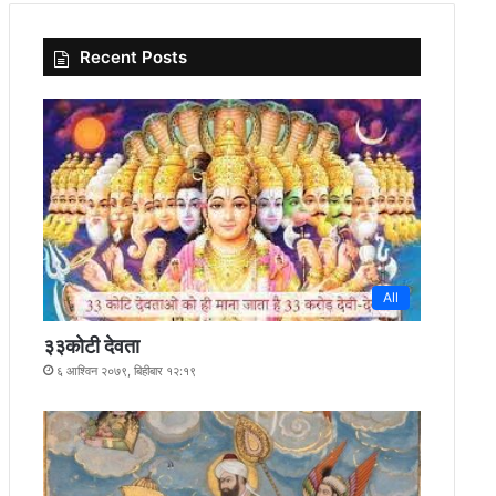
Recent Posts
All
३३कोटी देवता
६ आश्विन २०७९, बिहीबार १२:१९