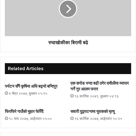
रुघाखोकीका बिरामी बढे
Related Articles
एक करोड भन्दा बढी ठगेर दमौलीमा व्यापार
पर्यटन सँगै कृषिमा अघि बढ्यो बन्दिपूर
गर्ने नुर आलम फरार
४ चैत्र २०७७, बुधबार ०५:१५
१६ कार्तिक २०७९, बुधबार ०४:१३
फिरफिरे गाउँको मुहार फेरिँदै
सवारी दुद्र्यटनामा युवकको मृत्यु
१८ माघ २०७७, आईतवार ०५:००
१६ कार्तिक २०७७, आईतवार १०:२५