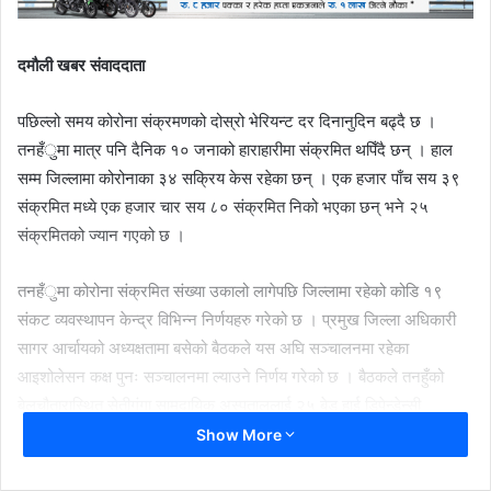
दमौली खबर संवाददाता
पछिल्लो समय कोरोना संक्रमणको दोस्रो भेरियन्ट दर दिनानुदिन बढ्दै छ ।
तनहँुमा मात्र पनि दैनिक १० जनाको हाराहारीमा संक्रमित थपिँदै छन् । हाल
सम्म जिल्लामा कोरोनाका ३४ सक्रिय केस रहेका छन् । एक हजार पाँच सय ३९
संक्रमित मध्ये एक हजार चार सय ८० संक्रमित निको भएका छन् भने २५
संक्रमितको ज्यान गएको छ ।
तनहँुमा कोरोना संक्रमित संख्या उकालो लागेपछि जिल्लामा रहेको कोडि १९
संकट व्यवस्थापन केन्द्र विभिन्न निर्णयहरु गरेको छ । प्रमुख जिल्ला अधिकारी
सागर आर्चायको अध्यक्षतामा बसेको बैठकले यस अघि सञ्चालनमा रहेका
आइशोलेसन कक्ष पुनः सञ्चालनमा ल्याउने निर्णय गरेको छ । बैठकले तनहुँको
बेलचौतारास्थित सेतीगंगा सामुदायिक अस्पताललाई २५ बेड हाई डिपेन्डेन्सी
युनिटसहित कम्तिमा ५० बेड आईसोलेसनका लागि तयार राख्ने निर्णय गरेको छ ।
Show More
देशैभर कोरोना जोखिम बढ्दै जाँदा हरेक तहलाई भारतसहित अन्य मूलुकबाट