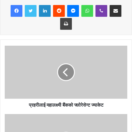
LinkedIn
Reddit
Messenger
WhatsApp
Viber
Share via Email
आउनेका लागि १० दिन अनिवार्य रुपमा क्वारेन्टिनमा राख्नका लागि स्थानीय तहले
व्यवस्थापन गर्ने र सोको अनगुमनको व्यवस्था गर्नेसमेत निर्णय बैठकले गरेको छ ।
Print
अब स्वास्थ्य मापदण्ड सवारी साधनले पालना गरे नगरेको अनुमगन समेत बढाउने
भन्दै बैठकले यसका लागि ट्राफिक प्रहरीसँगै नेपाल प्रहरी र स्थानीय तहलेसमेत
कारवाही गर्ने निर्णय गरेको छ । त्यस्तै बैठकले जिल्लामा पनि सम्भव भएसम्म शिक्षण
संस्थामा भौतिक रुपमा उपस्थित नभई भर्चुअल वा वैकल्पिक शिक्षण सिकाइ विधि
अपनाई शिक्षण कार्य सञ्चालन गराउन निर्णय गरेको छ ।
वैकल्पिक शिक्षण सिकाई सम्भव नभएमा सिफ्ट पद्धतिमा एउटा कक्षाकोठामा २५ भन्दा
बढी विद्यार्थी नराखी समाजिक दुरी एवंम स्वास्थ्य मापदण्डको पालना गरि पठनपाठन
गराउन आग्रह गरेको छ । प्रमुख जिल्ला अधिकारी आर्चायले धेरै जना होम
आइसोलेसनमा बसिरहेका जानकारी गराउँदै आइसोलेसनमा बस्न नसक्नेलाई
स्थानिय तहले सञ्चालन गरेको आईशोलेसनमा राखिने बताए ।
प्रहरीलाई महालक्ष्मी बैंकको फ्लोरेसेन्ट ज्याकेट