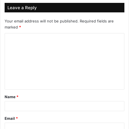
Leave a Reply
Your email address will not be published.
Required fields are
marked
*
C
o
m
m
e
n
t
Name
*
*
Email
*