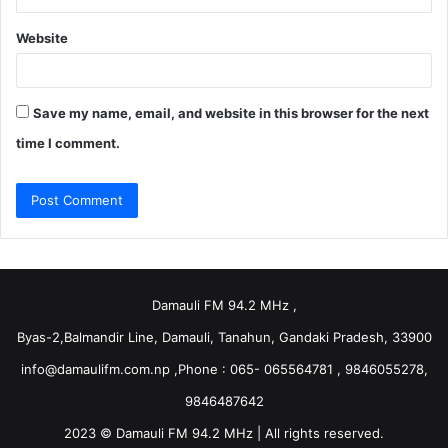
Website
Save my name, email, and website in this browser for the next
time I comment.
Damauli FM 94.2 MHz ,
Byas-2,Balmandir Line, Damauli, Tanahun, Gandaki Pradesh, 33900
info@damaulifm.com.np
,Phone : 065- 065564781 , 9846055278,
9846487642
2023 © Damauli FM 94.2 MHz | All rights reserved.