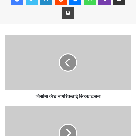
तनहुँको शुक्लागण्डकी नगरपालिकामा बुधबार एकै दिन ३० जनाले कोरोना भाईरस
Print
जित्न सफल भएका छन् । सोमबार होम आईसोलेसनमा रहेका ३२ जनाको स्वाब
संकलन गरी पिसीआर परिक्षणका लागी पोखरा पठाईएकोमा ३० जनाको रिपोर्ट
नेगेटिभ आएको स्वास्थ्य शाखा प्रमुख अजय श्रीवास्तवले जानकारी दिए ।
होम आईसोलेसनमा रहेका शुक्लागण्डकी–२ का ३७ बर्षीय पुरुष र शुक्लागण्डकी–५
की ५७ बर्षीया महिलाको भने फेरी पनि रिपोर्ट पोजेटिभ आएको छ । शुक्लागण्डकीमा
हालसम्म १ सय ९७ जनालाई कोरोना संक्रमण पुष्टी भएको छ । तीमध्ये करिब १
सय ७४ जना निको भएको स्वास्थ्य शाखाको तथ्याङक छ । ३ जना संक्रमितको
मृत्यु भएको जनाईएको छ ।
चिसोमा जेष्ठ नागरिकलाई सिरक डसना