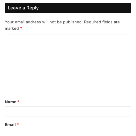
Leave a Reply
Your email address will not be published.
Required fields are
marked
*
C
o
m
m
e
n
t
Name
*
*
Email
*