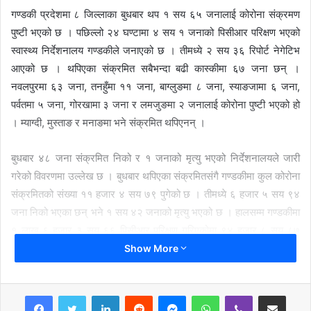
गण्डकी प्रदेशमा ८ जिल्लाका बुधबार थप १ सय ६५ जनालाई कोरोना संक्रमण
पुष्टी भएको छ । पछिल्लो २४ घण्टामा ४ सय १ जनाको पिसीआर परिक्षण भएको
स्वास्थ्य निर्देशनालय गण्डकीले जनाएको छ । तीमध्ये २ सय ३६ रिपोर्ट नेगेटिभ
आएको छ । थपिएका संक्रमित सबैभन्दा बढी कास्कीमा ६७ जना छन् ।
नवलपुरमा ६३ जना, तनहुँमा ११ जना, बाग्लुङमा ८ जना, स्याङजामा ६ जना,
पर्वतमा ५ जना, गोरखामा ३ जना र लमजुङमा २ जनालाई कोरोना पुष्टी भएको हो
। म्याग्दी, मुस्ताङ र मनाङमा भने संक्रमित थपिएनन् ।
बुधबार ४८ जना संक्रमित निको र १ जनाको मृत्यु भएको निर्देशनालयले जारी
गरेको विवरणमा उल्लेख छ । बुधबार थपिएका संक्रमितसंगै गण्डकीमा कुल कोरोना
संक्रमितको संख्या ११ हजार ४ सय ७९ पुगेको छ । तीमध्ये ६ हजार ५ सय ९४
जना निको भएका छन् भने १ सय ४२ जनाको मृत्यु भएको छ । हालसम्म गण्डकीमा
१ लाख ६ हजार ३ सय ६६ पिसीआर परिक्षण गरिएकोमा ९४ हजार ८ सय ८७
रिपोर्ट नेगेटिभ आएको छ ।
Show More
शुक्लागण्डकीमा एकै दिन ३० जनाले जिते कोरोना
LinkedIn
Reddit
Messenger
WhatsApp
Viber
Share via Email