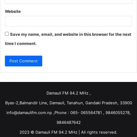
Website
Save my name, email, and website in this browser for the next
time I comment.
Damauli FM 94.2 MHz ,
Byas-2,Balmandir Line, Damauli, Tanahun, Gandaki Pradesh, 33900
info@damaulifm.com.np
,Phone : 065- 065564781 , 9846055278,
9846487642
2023 © Damauli FM 94.2 MHz | All rights reserved.