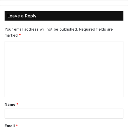
Leave a Reply
Your email address will not be published.
Required fields are
marked
*
C
o
m
m
e
n
t
Name
*
*
Email
*