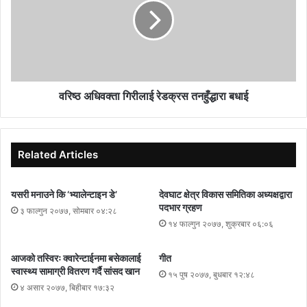
वरिष्ठ अधिवक्ता गिरीलाई रेडक्रस तनहुँद्धारा बधाई
Related Articles
यसरी मनाउने कि ‘भ्यालेन्टाइन डे’
देवघाट क्षेत्र विकास समितिका अध्यक्षद्वारा
पदभार ग्रहण
३ फाल्गुन २०७७, सोमबार ०४:२८
१४ फाल्गुन २०७७, शुक्रबार ०६:०६
आजको तस्विरः क्वारेन्टाईनमा बसेकालाई
गीत
स्वास्थ्य सामाग्री वितरण गर्दै सांसद खान
१५ पुष २०७७, बुधबार १२:४८
४ असार २०७७, बिहीबार १७:३२