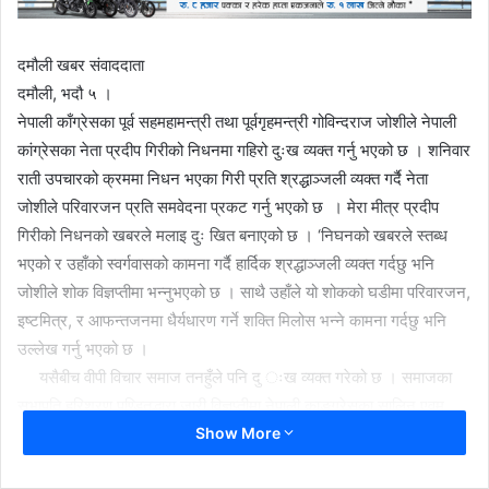
दमौली खबर संवाददाता
दमौली, भदौ ५ ।
नेपाली काँग्रेसका पूर्व सहमहामन्त्री तथा पूर्वगृहमन्त्री गोविन्दराज जोशीले नेपाली
कांग्रेसका नेता प्रदीप गिरीको निधनमा गहिरो दुःख व्यक्त गर्नु भएको छ । शनिवार
राती उपचारको क्रममा निधन भएका गिरी प्रति श्रद्धाञ्जली व्यक्त गर्दै नेता
जोशीले परिवारजन प्रति समवेदना प्रकट गर्नु भएको छ । मेरा मीत्र प्रदीप
गिरीको निधनको खबरले मलाइ दुः खित बनाएको छ । ‘निघनको खबरले स्तब्ध
भएको र उहाँको स्वर्गवासको कामना गर्दै हार्दिक श्रद्धाञ्जली व्यक्त गर्दछु भनि
जोशीले शोक विज्ञप्तीमा भन्नुभएको छ । साथै उहाँले यो शोकको घडीमा परिवारजन,
इष्टमित्र, र आफन्तजनमा धैर्यधारण गर्ने शक्ति मिलोस भन्ने कामना गर्दछु भनि
उल्लेख गर्नु भएको छ ।
यसैबीच वीपी विचार समाज तनहुँले पनि दु ःख व्यक्त गरेको छ । समाजका
सभापति हरिशरण पण्डितद्धारा जारी विज्ञप्तीमा नेपाली काङ्ग्रेसका सालिन एवम्
Show More
बौद्धिक व्यक्तित्व , समाजवादी चिन्तक माननीय प्रदीप गिरीको असामयिक निधनको
खबरले बिपि बिचार समाज तनहुँ अत्यन्त स्तब्ध र दुखित भएको जनाईएको छ ।