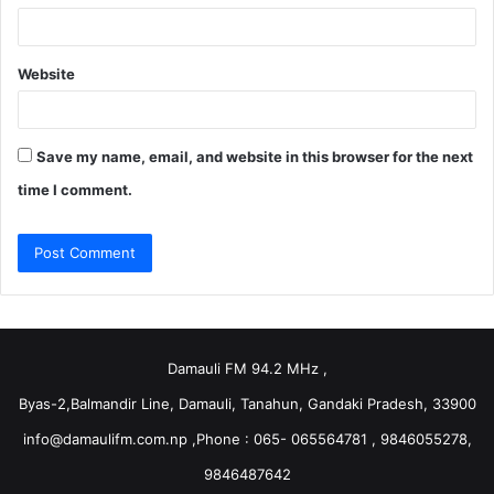
Website
Save my name, email, and website in this browser for the next
time I comment.
Damauli FM 94.2 MHz ,
Byas-2,Balmandir Line, Damauli, Tanahun, Gandaki Pradesh, 33900
info@damaulifm.com.np
,Phone : 065- 065564781 , 9846055278,
9846487642