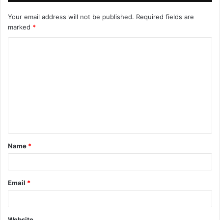
Your email address will not be published.
Required fields are
marked
*
C
o
m
m
e
n
t
Name
*
*
Email
*
Website