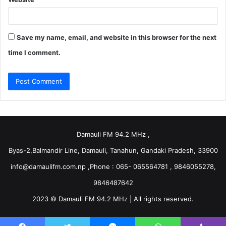
Save my name, email, and website in this browser for the next
time I comment.
Damauli FM 94.2 MHz ,
Byas-2,Balmandir Line, Damauli, Tanahun, Gandaki Pradesh, 33900
info@damaulifm.com.np
,Phone : 065- 065564781 , 9846055278,
9846487642
2023 © Damauli FM 94.2 MHz | All rights reserved.