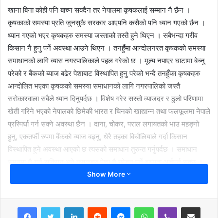
खाना बिना कोही पनि बाच्न सक्दैन तर नेपालमा कृषकलाई सम्मान नै छैन ।
कृषकाको समस्या प्रति जुनसुकै सरकार आएपनि कसैको पनि ध्यान गएको छैन ।
ध्यान गएको भएर कृषकहरु समस्या जस्ताको तस्तै हुने थिएन । सबैभन्दा गरीव
किसान नै हुनु पर्ने अवस्था आउने थिएन । तनहुँमा आन्दोलनरत कृषकको समस्या
समाधानको लागि व्यास नगरपालिकाले पहल गरेको छ । मूल्य नपाएर घाटामा बेच्नु
परेको र बैंकको ब्याज बढेर पेशाबाट विस्थापित हुनु परेको भन्दै तनहुँका कृषकहरु
आन्दोलित भएका कृषकको समस्या समाधानको लागि नगरपालिको जस्तै
सरोकारवाला सबैले ध्यान दिनुपर्दछ । विशेष गरेर सस्तो व्याजदर र ठुलो परिणामा
खेती गरिने भएको नेपालको छिमेकी भारत र चिनको खाद्यान्न तथा फलफूलमा नेपाले
प्रस्पिर्धा गर्न सक्ने अवस्था छैन । दाना, चोकर, पराल लगायतको भाउ महङ्गो
हुनु, एकतर्फी रुपमा बैंकको व्याज बढ्नु, धेरै तहका बिचौलियाले गर्दा किसान
विस्थापित हुने अवस्था आएको छ त्यसको समाधान तुरुन्त गर्नुपर्दछ । समाधान
समयमा नै गर्न सकिएन भने कृषकहरु पेशा नै छोड्नु पर्ने बाध्यता आईपर्न सक्छ ।
Show More
LinkedIn
Reddit
Messenger
WhatsApp
Viber
Share via Email