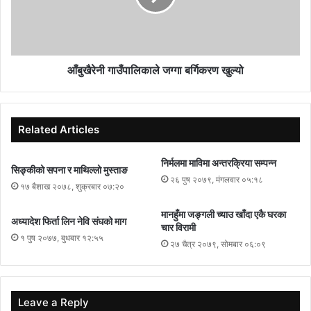
आँबुखैरेनी गाउँपालिकाले जग्गा बर्गिकरण खुल्यो
Related Articles
निर्मलमा माविमा अन्तरक्रिया सम्पन्न
सिङ्कीको सपना र माथिल्लो मुस्ताङ
२६ पुष २०७९, मंगलवार ०५:१८
१७ बैशाख २०७८, शुक्रबार ०७:२०
मानहुँमा जङ्गली च्याउ खाँदा एकै घरका
अध्यादेश फिर्ता लिन नेवि संघको माग
चार विरामी
१ पुष २०७७, बुधबार १२:५५
२७ चैत्र २०७९, सोमबार ०६:०९
Leave a Reply