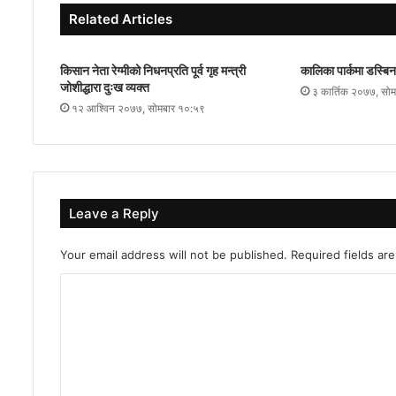
Related Articles
किसान नेता रेग्मीको निधनप्रति पूर्व गृह मन्त्री
कालिका पार्कमा डस्बि
जोशीद्धारा दुःख व्यक्त
३ कार्तिक २०७७, सो
१२ आश्विन २०७७, सोमबार १०:५९
Leave a Reply
Your email address will not be published.
Required fields a
C
o
m
m
e