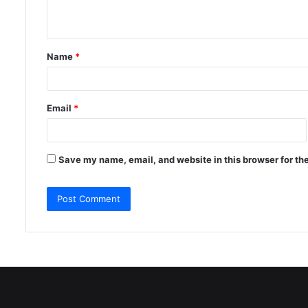
n
t
Name
*
*
Email
*
Save my name, email, and website in this browser for th