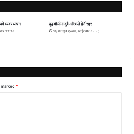
नको व्यवस्थापन
बुढ्यौलीमा दुबै आँखाले हेर्ने रहर
मबार ११:१०
१६ फाल्गुन २०७७, आईतवार ०४:४३
re marked
*