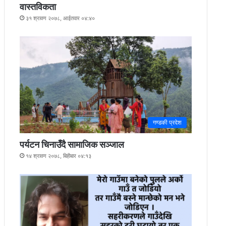
वास्तविकता
३१ श्रावण २०७८, आईतवार ०४:४०
गण्डकी प्रदेश
पर्यटन चिनाउँदै सामाजिक सञ्जाल
१४ श्रावण २०७८, बिहीबार ०४:१३