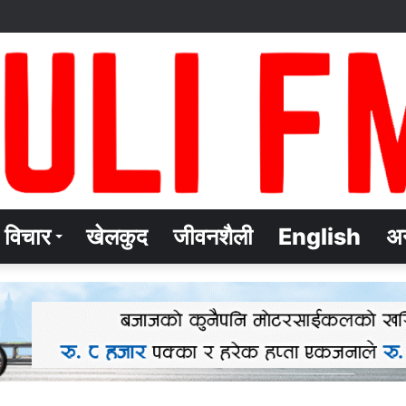
विचार
खेलकुद
जीवनशैली
English
अन