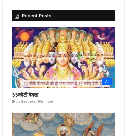
Recent Posts
All
३३कोटी देवता
६ आश्विन २०७९, बिहीबार १२:१९