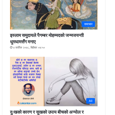
समाचार
इस्लाम समुदायले पैगम्बर मोहम्मदको जन्मजयन्ती
धुमधामसँग मनाए
४ कार्तिक २०७८, बिहीबार ०७:५०
All
दुःखको कारण र सुखको उपाय बीचको अन्योल र