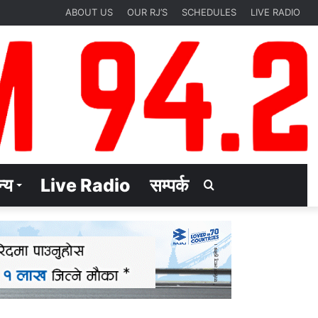
ABOUT US
OUR RJ’S
SCHEDULES
LIVE RADIO
्य
Live Radio
सम्पर्क
Search
for