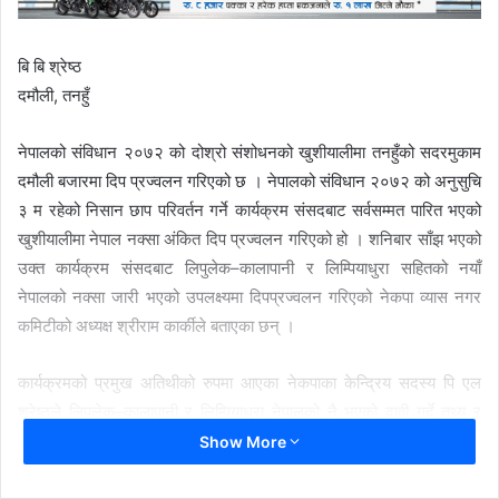
बि बि श्रेष्ठ
दमौली, तनहुँ
नेपालको संविधान २०७२ को दोश्रो संशोधनको खुशीयालीमा तनहुँको सदरमुकाम
दमौली बजारमा दिप प्रज्वलन गरिएको छ । नेपालको संविधान २०७२ को अनुसुचि
३ म रहेको निसान छाप परिवर्तन गर्ने कार्यक्रम संसदबाट सर्वसम्मत पारित भएको
खुशीयालीमा नेपाल नक्सा अंकित दिप प्रज्वलन गरिएको हो । शनिबार साँझ भएको
उक्त कार्यक्रम संसदबाट लिपुलेक–कालापानी र लिम्पियाधुरा सहितको नयाँ
नेपालको नक्सा जारी भएको उपलक्ष्यमा दिपप्रज्वलन गरिएको नेकपा व्यास नगर
कमिटीको अध्यक्ष श्रीराम कार्कीले बताएका छन् ।
कार्यक्रमको प्रमुख अतिथीको रुपमा आएका नेकपाका केन्द्रिय सदस्य पि एल
श्रेष्ठले लिपुलेक–कालापानी र लिम्पियाधुरा नेपालको नै भएको दावी गर्दे तथ्य र
प्रमाणले समेत पुष्टि गरेको दावी गरेका छन् । यो नेपालको नै भुभाग हो, तर
Show More
भारतको हेपाहा प्रवृत्तिले गर्दा नेपालले यो अवस्था भोग्नु परेको बताएका छन् ।
श्रेष्ठले कार्यक्रममा बोल्दै, नेपाल सधै भारतको मित्र हो तर भारतले कहिल्यै पनि