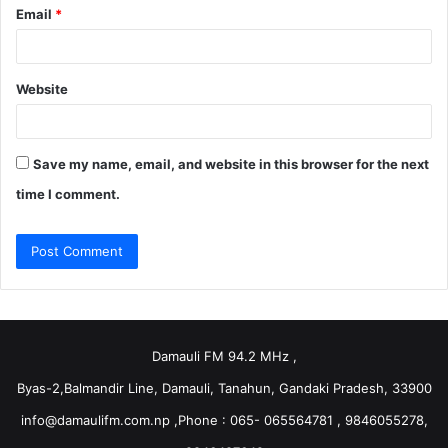
Email
*
Website
Save my name, email, and website in this browser for the next
time I comment.
Damauli FM 94.2 MHz ,
Byas-2,Balmandir Line, Damauli, Tanahun, Gandaki Pradesh, 33900
info@damaulifm.com.np
,Phone : 065- 065564781 , 9846055278,