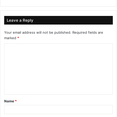
Leave a Reply
Your email address will not be published.
Required fields are
marked
*
C
o
m
m
e
n
t
Name
*
*