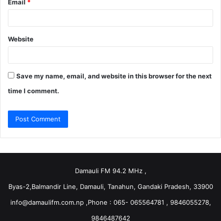
Email
*
Website
Save my name, email, and website in this browser for the next
time I comment.
Damauli FM 94.2 MHz ,
Byas-2,Balmandir Line, Damauli, Tanahun, Gandaki Pradesh, 33900
info@damaulifm.com.np
,Phone : 065- 065564781 , 9846055278,
9846487642