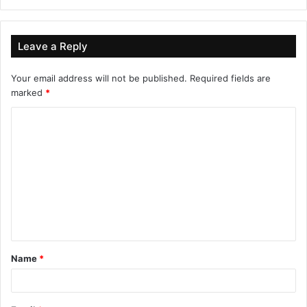
Leave a Reply
Your email address will not be published.
Required fields are
marked
*
C
o
m
m
e
n
t
Name
*
*