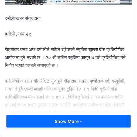
दमौली खबर संवाददाता
दमौली , माघ २९
रोट्याक्ट क्लब अफ दमौलीले सचिन श्रेष्ठको स्मृतिमा खुल्ला दौड प्रतियोगिता
आयोजना हुने भएको छ । २० औं सचिन स्मृतिमा फागुन ७ गते प्रतियोगिता गर्ने
निर्णय भएको क्लबले जनाएको छ ।
दमौलीको अनसन चौतारीबाट सुरु हुने दौड सफासडक, पृथ्वीराजमार्ग, गल्वुवेशी,
भादगाउँ हुँदै छाब्दी बाराही मन्दिरमा पुगेर टुङ्गिनेछ । ९ किमि दूरीको दौड
प्रतियोगिताका प्रथमलाई रु १४ हजार , द्वितीय हुनेलाई रु १२ हजार र तृतीय
हुनेलाई रु १० हजार पुरस्कार प्रदान गरिने कार्यक्रम संयोजक उमेश पौडेलले
जानकारी दिनुभयो । भारतको कोलकातामा रोट्याक्ट क्लबको कार्यक्रममा सहभागी
हुन जाने क्रममा सवारी दुर्घटनामा परी ज्यान गुमाएका क्लबका तत्कालिक सहसचिव
Show More
सचिन कुमार श्रेष्ठको स्मृतिमा क्लबले प्रतियोगिता गर्दै आएको छ । सचिनको
स्मृतिमा सन् २००३ देखि हरेक वर्ष दौड प्रतियोगिता आयोजना हुँदै आएको क्लबका