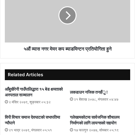
५औं व्यास नगर मेयर कप ब्याडमिन्टन प्रतियोगिता हुने
Related Articles
आँबुखैरेनी गाउँपालिद्धारा १५ बेड क्षमताको
लकडाउन नजिक तनहँु !
अस्पताल सञ्चालन
२१ बैशाख २०७८, मंगलवार ०४:४७
२ मंसिर २०७९, शुक्रबार ०५:३२
विपी विचार समाज देवघाटको सभापतिमा
गलेखामकोटमा सार्वजनिक शौचालय
न्यौपाने
निर्माणको लागि लायन्सको सहयोग
२१ भाद्र २०७९, मंगलवार ०५:५१
१७ फाल्गुन २०७७, सोमबार ०५:१९