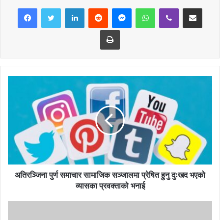
LinkedIn
Reddit
Messenger
WhatsApp
Viber
Share via Email
अध्यक्ष विशाल श्रेष्ठले जानकारी दिनुभयो । प्रतियोगिताले छाब्दीवाराही मन्दिरको
धार्मिक पर्यटन प्रबर्धनका लागि पनि सहयोग अपेक्षा लिईएको आयोजकले जनाएको
Print
छ ।
अतिरञ्जिना पुर्ण समाचार सामाजिक सञ्जालमा प्रेषित हुनु दुःखद भएको
व्यासका प्रवक्ताको भनाई