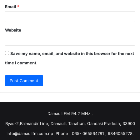
Email
*
Website
Save my name, email, and website in this browser for the next
time I comment.
Damauli FM 94.2 MHz ,
Byas-2,Balmandir Line, Damauli, Tanahun, Gandaki Pradesh, 33900
info@damaulifm.com.np
,Phone : 065- 065564781 , 9846055278,