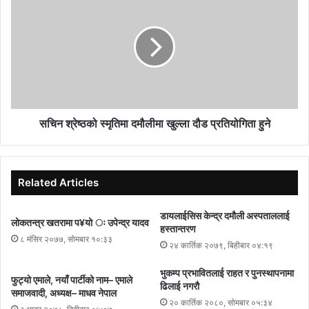
विज्ञप्तीम्ँ नगरपालिका भित्र सृजना भएका समस्याहरु समाधान गर्न नगर
कार्यपालिकाका जनप्रतिनिधिहरुमा ऐक्यबद्दता रहेको र विभिन्न आधारमा प्रयासहरु
भइरहेको सम्बन्धित सबैमा अनुरोध छ, साथै सबैलाई संयमित भई आम नगरवासीको
सेवामा लाग्न अनुरोध गर्दछौ’ भनि भनिएको छ ।
सचिन श्रेष्ठको स्मृतिमा दमौलीमा खुल्ला दौड प्रतियोगिता हुने
Related Articles
डायलाईसिस केन्द्र दमौली अस्पताललाई
लोकतन्त्र खतरामा प¥यो ः उपेन्द्र यादव
हस्तान्तरण
८ मंसिर २०७७, सोमबार १०:३३
२४ कार्तिक २०७९, बिहीबार ०४:१९
भुकम्प प्रभावितलाई राहत र पुनस्थापनामा
फुट्यो एमाले, नयाँ पार्टीको नाम– एमाले
ढिलाई नगरौ
समाजवादी, अध्यक्ष– माधव नेपाल
२० कार्तिक २०८०, सोमबार ०५:३४