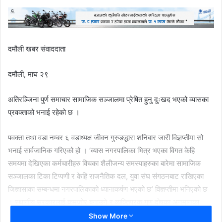
दमौली खबर संवाददाता
दमौली, माघ २९
अतिरञ्जिना पुर्ण समाचार सामाजिक सञ्जालमा प्रेषित हुनु दुःखद भएको व्यासका
प्रवक्ताको भनाई रहेको छ ।
पवक्ता तथा वडा नम्बर ६ वडाध्यक्ष जीवन गुरुङद्धारा शनिबार जारी विज्ञप्तीमा सो
भनाई सार्वजानिक गरिएको हो । ‘व्यास नगरपालिका भित्र भएका विगत केहि
समयमा देखिएका कर्मचारीहरु विचका शैलीजन्य समस्याहरुका बारेमा सामाजिक
सञ्जालका टिका टिप्पणी र केहि राजनैतिक दल, युवा संघ संगठनबाट राखिएका
जिज्ञासाका सम्बन्धमा नगरपालिकाको ध्यानाकर्षण भएको छ’ विज्ञप्तीमा भनिएको छ
। स्थानीय सरकारलाई कमजोर बनाउने र व्यक्तिपरक गुण दोषका अनुमानका
भरमा अतिरञ्जिना पुर्ण समाचार सामाजिक सञ्जालमा प्रेषित गर्ने कार्य दुःखद
Show More