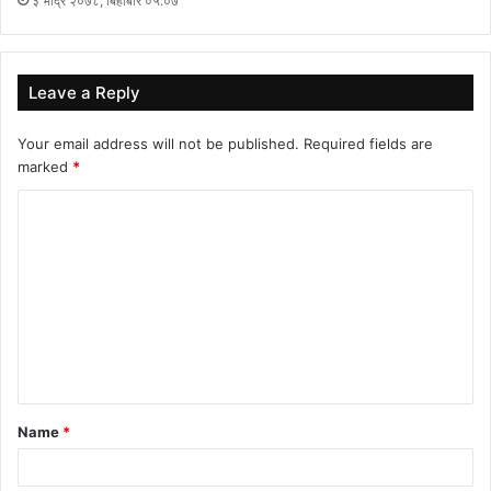
३ भाद्र २०७८, बिहीबार ०५:०७
Leave a Reply
Your email address will not be published.
Required fields are
marked
*
C
o
m
m
e
n
t
Name
*
*