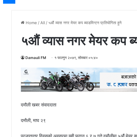
Home
/
All
/
५औं व्यास नगर मेयर कप ब्याडमिन्टन प्रतियोगिता हुने
५औं व्यास नगर मेयर कप ब्य
Damauli FM
१ फाल्गुन २०७९, सोमबार ०५:४०
दमौली खबर संवाददाता
दमौली, माघ २९
प्रजातन्त्र दिवसको अवसरमा यही फागुन ६ र ७ गते दमौलीमा ५औं मेयर कप 