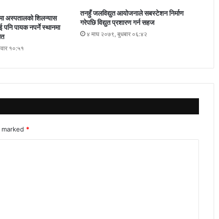
तनहुँ जलविद्युत आयोजनाले सबस्टेशन निर्माण
हमा अस्पतालको शिलन्यास
गरेपछि विद्युत प्रशारण गर्न सहज
ई पनि पायक नपर्ने स्थानमा
४ माघ २०७९, बुधबार ०६:४२
ित
लवार १०:५१
re marked
*