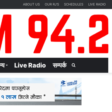
ABOUT US
OUR RJ’S
SCHEDULES
LIVE RADIO
्य
Live Radio
सम्पर्क
Search
for