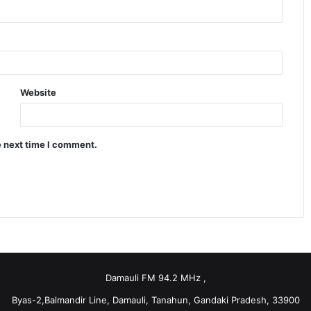
Website
e next time I comment.
Damauli FM 94.2 MHz ,
Byas-2,Balmandir Line, Damauli, Tanahun, Gandaki Pradesh, 33900