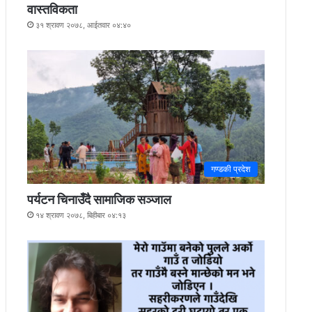
वास्तविकता
३१ श्रावण २०७८, आईतवार ०४:४०
गण्डकी प्रदेश
पर्यटन चिनाउँदै सामाजिक सञ्जाल
१४ श्रावण २०७८, बिहीबार ०४:१३