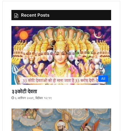
Recent Posts
All
३३कोटी देवता
६ आश्विन २०७९, बिहीबार १२:१९