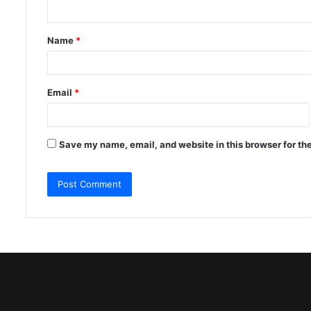
n
t
Name
*
*
Email
*
Save my name, email, and website in this browser for th