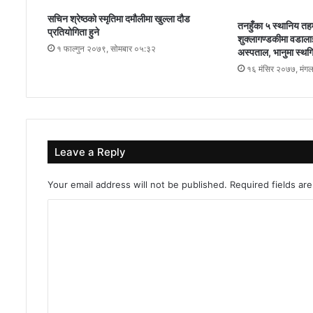
सचिन श्रेष्ठको स्मृतिमा दमौलीमा खुल्ला दौड
तनहुँका ५ स्थानिय त
प्रतियोगिता हुने
शुक्लागण्डकीमा वडाला
१ फाल्गुन २०७९, सोमबार ०५:३२
अस्पताल, भानुमा स्थग
१६ मंसिर २०७७, मंग
Leave a Reply
Your email address will not be published.
Required fields a
C
o
m
m
e