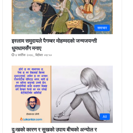
समाचार
इस्लाम समुदायले पैगम्बर मोहम्मदको जन्मजयन्ती
धुमधामसँग मनाए
४ कार्तिक २०७८, बिहीबार ०७:५०
All
दुःखको कारण र सुखको उपाय बीचको अन्योल र