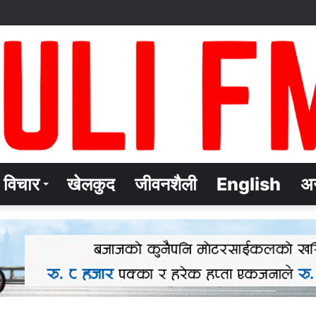
विचार
खेलकुद
जीवनशैली
English
अन