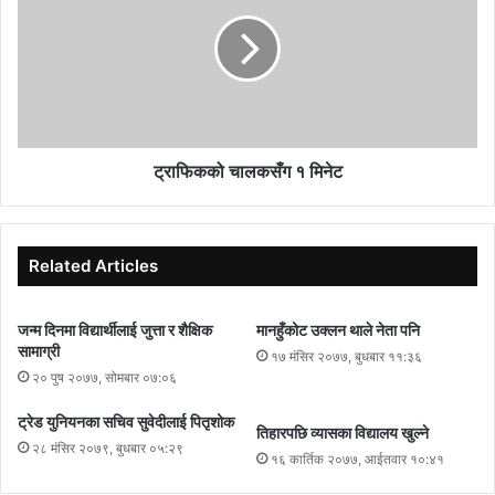
ट्राफिकको चालकसँग १ मिनेट
Related Articles
जन्म दिनमा विद्यार्थीलाई जुत्ता र शैक्षिक
मानहुँकोट उक्लन थाले नेता पनि
सामाग्री
१७ मंसिर २०७७, बुधबार ११:३६
२० पुष २०७७, सोमबार ०७:०६
ट्रेड युनियनका सचिव सुवेदीलाई पितृशोक
तिहारपछि व्यासका विद्यालय खुल्ने
२८ मंसिर २०७९, बुधबार ०५:२९
१६ कार्तिक २०७७, आईतवार १०:४१