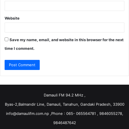
Website
Save my name, email, and website in this browser for the next
time I comment.
Damauli FM 94.2 MHz ,
Byas-2,Balmandir Line, Damauli, Tanahun, Gandaki Pradesh, 33900
info@damaulifm.com.np
,Phone : 065- 065564781 , 9846055278,
9846487642