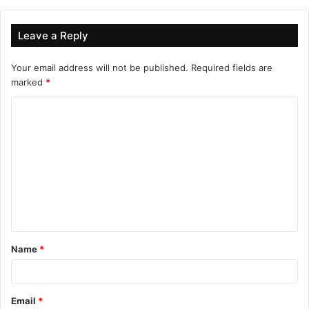
Leave a Reply
Your email address will not be published.
Required fields are
marked
*
C
o
m
m
e
n
t
Name
*
*
Email
*