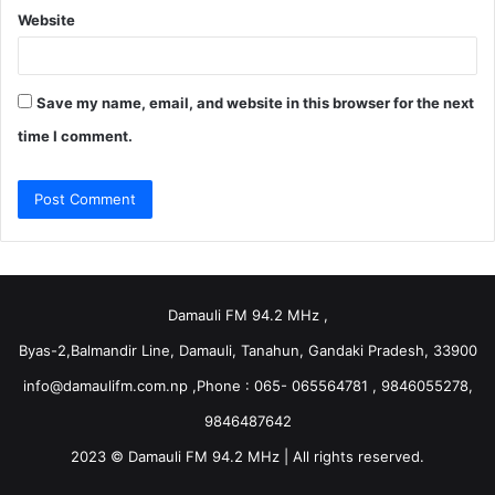
Website
Save my name, email, and website in this browser for the next
time I comment.
Damauli FM 94.2 MHz ,
Byas-2,Balmandir Line, Damauli, Tanahun, Gandaki Pradesh, 33900
info@damaulifm.com.np
,Phone : 065- 065564781 , 9846055278,
9846487642
2023 © Damauli FM 94.2 MHz | All rights reserved.