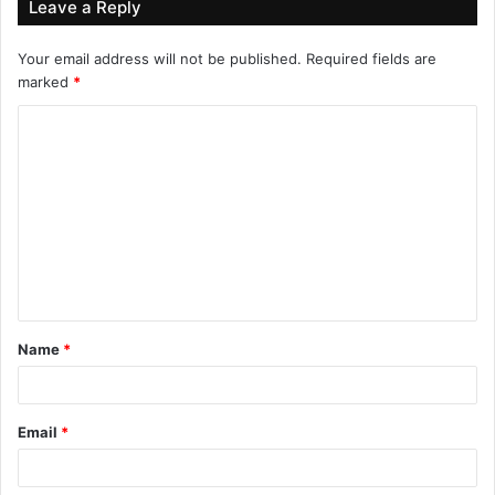
Leave a Reply
Your email address will not be published.
Required fields are
marked
*
C
o
m
m
e
n
t
Name
*
*
Email
*