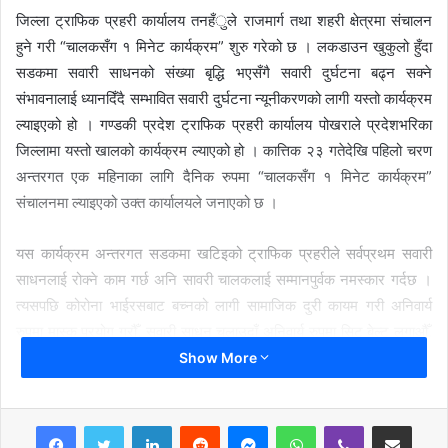
जिल्ला ट्राफिक प्रहरी कार्यालय तनहँुले राजमार्ग तथा शहरी क्षेत्रमा संचालन
हुने गरी “चालकसँग १ मिनेट कार्यक्रम” शुरु गरेको छ । लकडाउन खुकुलो हुँदा
सडकमा सवारी साधनको संख्या बृद्धि भएसँगै सवारी दुर्घटना बढ्न सक्ने
संभावनालाई ध्यानदिँदै सम्भावित सवारी दुर्घटना न्यूनीकरणको लागी यस्तो कार्यक्रम
ल्याइएको हो । गण्डकी प्रदेश ट्राफिक प्रहरी कार्यालय पोखराले प्रदेशभरिका
जिल्लामा यस्तो खालको कार्यक्रम ल्याएको हो । कात्तिक २३ गतेदेखि पहिलो चरण
अन्तरगत एक महिनाका लागि दैनिक रुपमा “चालकसँग १ मिनेट कार्यक्रम”
संचालनमा ल्याइएको उक्त कार्यालयले जनाएको छ ।
यस कार्यक्रम अन्तरगत सडकमा खटिइको ट्राफिक प्रहरीले सर्वप्रथम सवारी
साधनलाई रोक्ने काम गर्छ अनि सावरी चालकलाई सम्मानपुर्वक नमस्कार गर्दछ ।
त्यसपछि कोरोना भाईरसबाट बच्नको लागी सामाजिक दुरी कायम गरी अनिवार्य
रुपमा मास्क प्रयोग गरौँ, सवारी साधन चलाउदाँ अनिवार्य रुपमा सिट बेल्ट लगाऔँ,
मोटरसाइकल र स्कुटर चलाउँदा हेल्मेट र हेल्मेटको फित्ता अनिवार्य रुपमा लगाऔँ,
Show More
मादक पदार्थ तथा नसाजन्य चिज बस्तुहरु सेवन गरि सवारी साधन नचलाऔँ र तीब्र
गतीमा सवारी साधन नचलाऔँ भन्दै सवारी चालकलाई सचेतनामुलक सन्देश दिन्छन
LinkedIn
Reddit
Messenger
WhatsApp
Viber
Share via Email
र तपाईको यात्रा सुरक्षित रहोस ! नमस्कार भनि १ मिनेट भित्र बिदा गर्छन ।