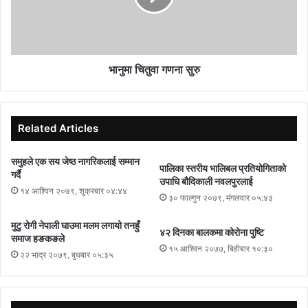
भानुमा चितुवा गणना सुरु
Related Articles
समुहले एक सय जेष्ठ नागरिकलाई सम्मान
पालिका स्तरीय भालिबल प्रतियोगिताको
गर्दै
उपाधि बौदिकाली नवलपुरलाई
१४ आश्विन २०७९, शुक्रबार ०४:४४
३० फाल्गुन २०७९, मंगलवार ०५:४३
मुटु रोगी नेपाली घाउमा मलम लगायो तनहुँ
४२ दिनका बालकमा कोरोना पुष्टि
समाज हङकङले
१५ आश्विन २०७७, बिहीबार १०:३०
२२ भाद्र २०७९, बुधबार ०५:३५