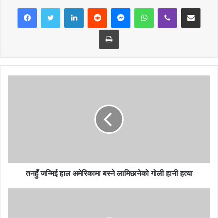
LinkedIn
Reddit
Messenger
WhatsApp
Viber
Share via Email
भावना स्खलित हुँदै गएको परिस्थितिमा यो पवित्र कर्म गर्न पाउनु आफ्ना लागि गर्वको
विषय भएको थापाले बताए ।
Print
‘पत्रकारितामा हिजो भन्दा आज विश्वासमा गिरावट आएको सत्य हो, सामाजिक
रूपमा हामी र हाम्रो पेसालाई हेर्ने र बुझ्ने आम प्रवृत्तिमा बदलाव आएको छ, केही
गलत प्रवृत्ति र पात्रका कारण लज्जा र जबरजस्त शङ्काका मानकहरू स्थापित
गर्न खोजिँदै छन्, पत्रकार थापाले भने, हामी हाम्रो पेसाको गरिमा र सामाजिक
विश्वासको धरातल भत्कन्छ कि भन्ने डर र चुनौतीको बिचमा छौँ, तर पनि सामाजिक
न्याय र सेवाको भावनाले प्रत्येक सञ्चारकर्मीहरूको हृदय सिञ्चित भइरहेको हुन्छ
भन्ने कुराको विश्वास दिलाउन चाहन्छु ।’ कयौँ अभावका अँध्यारा दिनहरूको सामना
गरेर अगाडी बढेका सञ्चारकर्मीहरूको दिल भित्र पनि मानवताको विशाल भावना
हुन्छ भन्ने कुराको सुरुवात मात्र होइन ठुलो सिकाइका रूपमा यसलाई आफूले
लिएको पत्रकार थापाले बताए ।
तनहुँ जन्मिई हाल अमेरिकामा बस्ने लामिछानेको गोली हानी हत्या
सो अवसरमा पोखरा महानगरपालिकाका प्रवक्ता मोतीराज तिमिल्सीनाले सामाजिक
सेवाको कुनै मूल्य र सीमा नहुने भन्दै पत्रकार थापाले गरेको कार्य अनुकरणीय
भएको बताए । एक जना श्रमजीवीको समाज प्रतिको दायित्व र कर्तव्य पालनाको