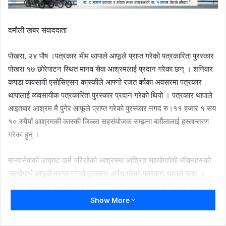
दमौली खबर संवाददाता
पोखरा, २४ पौष ।पत्रकार भीम थापाले आफूले प्राप्त गरेको पत्रकारिता पुरस्कार
पोखरा १७ छोरेपाटन स्थित मानव सेवा आश्रमलाई प्रदान गरेका छन् । शनिवार
कपडा व्यवसायी एसोसिएसन कास्कीले आफ्नो रजत वर्षका अवसरमा पत्रकार
थापालाई व्यवसायीक पत्रकारिता पुरस्कार प्रदान गरेको थियो । पत्रकार थापाले
आइतबार आश्रम मै पुगेर आफूले प्राप्त गरेको पुरस्कार नगद रु।११ हजार १ सय
१० रुपैयाँ आश्रमकी कास्की जिल्ला सहसंयोजक सम्झना बर्तौलालाई हस्तान्तरण
गरेका हुन् ।
मानवसेवाको उत्कृष्ट कर्म गरिरहेको आश्रममा आश्रित सहयोगापेक्षी जीवनहरूको
सहयोगार्थ आफूले प्राप्त गरेको पुरस्कार अर्पण गरेको पत्रकार थापाले बताए ।
‘जीवन महत्त्वपूर्ण छ, त्यसमाथि मानव जीवन यो केवल आफ्ना लागि मात्र होइन
रहेछ, पत्रकार थापाले भने, जीवन अरू कसैको दुख र अभावमा बाँडेर जिउनुको
Show More
आनन्द बेग्लै हुँदो रहेछ । आज मानव सेवा आश्रमले थालेको मानवता प्रवर्द्धनको
अभियानमा सहभागी हुन पाउँदा निकै खुसी लागेको छ।’ मानवमा मानवताको मानवीय