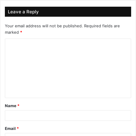
Leave a Reply
Your email address will not be published.
Required fields are
marked
*
C
o
m
m
e
n
t
Name
*
*
Email
*