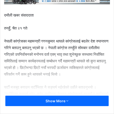
दमौली खबर संवाददाता
तनहुँ, चैत २१ गते
नेपाली कांग्रेसका महामन्त्री गगनकुमार थापाले कांग्रेसलाई बदलेर देश रुपान्तरण
गरिने बताउनु बताउनु भएको छ । नेपाली कांग्रेस तनहुँले सोमबार दमौलीमा
गरिएको उपनिर्वाचनको मनोनय दर्ता एवम् भातृ तथा शुभेच्छुक सस्थामा निर्वाचित
समितिलाई सम्मान कार्यक्रमलाई सम्बोधन गर्दै महामन्त्री थापाले सो कुरा बताउनु
भएको हो । छिटोभन्दा छिटो नयाँ भरपर्दो ऊर्जावान व्यक्तिहरुले कांग्रेसलाई
परिवर्तन गर्ने काम हुने थापाको भनाई थियो ।
पार्टी मजबुद बनाउन पार्टीभित्र नै सङ्घर्ष भईरहेको उहाँले बताउनुभयो ।
‘‘पाटीभित्र सङ्घर्ष गरेर, लडेर खारिएका नेताहरु कांग्रेसलाई बदल्छौं र बदलिएको
कांग्रेसबाट नेपाललाई बदल्ने सङ्कल्प लिएका छौं’’ महामन्त्री थापाले भन्नुभयो ।
Show More
तनहुँ क्षेत्र नम्बर १ का उम्मेदवार गोविन्द भट्टराई परिपक्क तथा खारिएको नेता
भएकाले मत दिएर जिताएर परिवर्तनको लागि साथ दिन कार्यकर्तालाई आग्रह थापाले