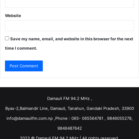
Website
Save my name, email, and website in this browser for the next
time I comment.
Damauli FM 94.2 MHz ,
Byas-2,Balmandir Line, Damauli, Tanahun, Gandaki Pradesh, 33900
info@damaulifm.com.np
,Phone : 065- 065564781 , 9846055278,
9846487642
2023 © Damauli FM 94.2 MHz | All rights reserved.