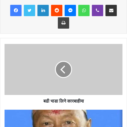
LinkedIn
Reddit
Messenger
WhatsApp
Viber
Share via Email
किनारातर्फ लागेको उहाँले जानकारी दिनुभयो ।
Print
दसैंपछि नदीमा पानीको बहाव पनि कम हुने र बालुवामा सुन खोज्न सहज हुने हुँदा यो
मौसम उपयुक्त हुने बालुवामा सुन चाल्नु हुने सोममाया बोटेले बताउनुभयो । नदीमा
बालुवाको मात्रा कम भएकाले सुन खोज्न कठिन भएको बोटेहरूले बताएका छन् ।
“पहिलापहिला बालुवामा सुन धेरै पाइन्थ्यो, हिजोआज त्यति पाइँदैन । त्यसैले पेसाबाटै
विस्थापित हुने अवस्था आएको छ,” कर्णबहादुर बोटेले भन्नुभयो ।
बोटे समाजका अध्यक्ष निरज माझीले नदीमा डोजर लगाएर बालुवा झिक्दा बालुवामा
सुन पाउन मुस्किल भएको बताउनुभयो । “नदी किनारमा माटो देखिने अवस्थासम्म
डोजर लगाएर बालुवा लैजान्छन् । ढुङ्गा पनि कम भएकाले बालुवा अड्किन पाउँदैन
बढी भाडा लिने कारबाहीमा
अनि सुन कसरी पाइन्छ ?” अध्यक्ष माझीले प्रश्न गर्नुभयो । सुनचाँदी पसलेकहाँबाट
ऋण लिई दसैं मान्ने र सुन खोजेर ऋण तिर्ने बोटेहरूको प्रचलन भएको समाजका
अध्यक्ष माझी बताउनुुहुन्छ ।