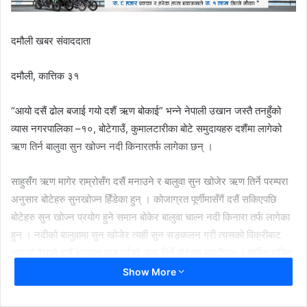
दमौली खबर संवाददाता
दमौली, कात्तिक ३१
“आयो दसैं ढोल बजाई गयो दशैं ऋण बोकाई” भन्ने नेपाली उखान जस्तै तनहुँको
व्यास नगरपालिका –१०, बोटेगाउँ, कुमालटारीका बोटे समुदायहरु दशैंमा लागेको
ऋण तिर्न बालुवा सुन खोज्न नदी किनारतर्फ लागेका छन् ।
साहुसँग ऋण मागेर राम्रोसँग दसैं मनाउने र बालुवा सुन खोजेर ऋण तिर्ने परम्परा
अनुसार बोटेहरु सुनखोज्न हिँडेका हुन् । कोजाग्रत पूर्णीमासँगैं दसैं सकिएपछि
बोटेहरु सुन खोज्न प्रयोग हुने समान बोकेर बालुवा चाल्न नदी किनारा तर्फ लागेका
हुन् । नदीको बालुवामा सुन खोजेर त्यही सुन सङ्कलन गरी त्यसको विक्रीबाट
आएको पैसाले दसैं लगायत चाड पर्वको ऋण तिर्ने बोटेहरु बताउँछन् । पूर्णीमा सकिए
लगत्तै दसैंको ऋण तिर्नको लागि केही बोटे नदी किनारतर्फ गईसकेको र केही जाने
Show More
तयारी गरेको मेखबहादुर बोटेले बताउनुभयो । कालीगण्डकी, बुढीगण्डकी, मस्र्याङदी
र त्रिशुली नदीको बालुवामा सुनका कणहरू भेटिने हुँदा त्यही सुन खोज्न नदी