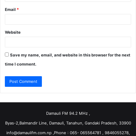
Email
*
Website
Save my name, email, and website in this browser for the next
time I comment.
Damauli FM 94.2 MHz ,
Byas-2,Balmandir Line, Damauli, Tanahun, Gandaki Pradesh, 33900
info@damaulifm.com.np
,Phone : 065- 065564781 , 9846055278,