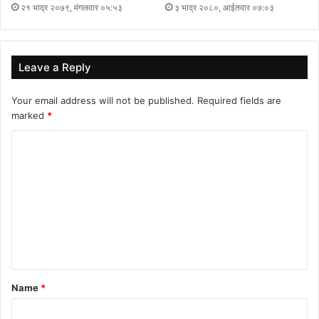
२१ भाद्र २०७९, मंगलवार ०५:५३
३ भाद्र २०८०, आईतवार ०७:०३
Leave a Reply
Your email address will not be published.
Required fields are
marked
*
C
o
m
m
e
n
t
Name
*
*