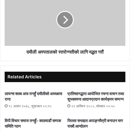
प्रदेश २ (ख) मा प्रत्यक्षमा ५ जना र समानुपातिकमा ६ जनाले उम्मेदवारका लागि
आवेदन दिएको क्षेत्र नं. २ का क्षेत्रीय सभापति चुडामणि खनालले बताउनुभयो ।
प्रत्यक्ष तर्फ चुडामणि खनाल, मिलन आले, मोहन गिरी, इन्द्र आले र जीवनचन्द
ठकुरीले आवेदन दिएका हुन । त्यस्तै समानुपातिक तर्फ इन्दिरा खनाल, निलबहादुर
थापा, गंगाराम कुमाल, टेकबहादुर थापा, मथुराकृष्ण श्रेष्ठ, आस्थाविन्दु मल्लले
आवेदन दर्ता गराएको क्षेत्रीय सभापति खनालले बताए । उक्त नामावली क्षेत्रीय
समितिले जिल्ला समिति र जिल्लाले गण्डकी प्रदेश हुँदै प्रदेशले केन्द्रमा पठाउने र
दमौली अस्पतालको स्तरोन्नतीको लागि मद्धत गरौं
केन्द्रको संसदीय समितिले उम्मेदवारहरु चयन गर्ने (टिकट दिने) नेपाली कांग्रेस
तनहुँका सचिव लक्ष्मीभक्त खनाल बताउनुहुन्छ । आवेदन धरैको परेपछि काँग्रेस
तनहुँलाई कसरी व्यवस्थापन गर्ने भन्ने टाउको दुखाई भएको छ ।
Related Articles
लायन्स क्लब अफ तनहुँ दमौलीको अध्यक्षमा
प्रतिष्ठानद्धारा आयोजित रचना वाचन तथा
राना
शुभकामना आदानप्रदान कार्यक्रम सम्पन्न
१८ असार २०७८, शुक्रबार ०५:१०
२९ आश्विन २०८०, सोमबार ०५:५०
विपी विचार समाज तनहुँ– काठमाडौं सम्पक
जिल्ला सभाहल अपाङ्गमैत्री बनाउन माग
समिति गठन
राख्दै आन्दोलन