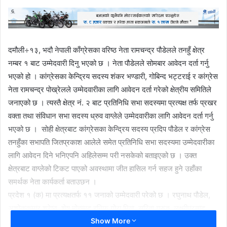
दमौली÷१३, भदौ नेपाली काँग्रेसका वरिष्ठ नेता रामचन्द्र पौडेलले तनहुँ क्षेत्र
नम्बर १ बाट उम्मेदवारी दिनु भएको छ । नेता पौडेलले सोमबार आवेदन दर्ता गर्नु
भएको हो । कांग्रेसका केन्द्रिय सदस्य शंकर भण्डारी, गोबिन्द भट्टराई र कांग्रेस
नेता रामचन्द्र पोख्रेलले उम्मेदवारीका लागि आवेदन दर्ता गरेको क्षेत्रीय समितिले
जनाएको छ । त्यस्तै क्षेत्र नं. २ बाट प्रतिनिधि सभा सदस्यमा प्रत्यक्ष तर्फ प्रखर
वक्ता तथा संविधान सभा सदस्य ध्रुव वाग्लेले उम्मेदवारीका लागि आवेदन दर्ता गर्नु
भएको छ । सोही क्षेत्रबाट कांग्रेसका केन्द्रिय सदस्य प्रदिप पौडेल र कांग्रेस
तनहुँका सभापति जितप्रकाश आलेले समेत प्रतिनिधि सभा सदस्यमा उम्मेदवारीका
लागि आवेदन दिने भनिएपनि अहिलेसम्म परी नसकेको बताइएको छ । उक्त
क्षेत्रबाट वाग्लेको टिकट पाएको अवस्थामा जीत हासिल गर्न सहज हुने उहाँका
समर्थक नेता कार्यकर्ता बताउछन ।
प्रदेश १ (क) मा प्रत्यक्षतर्फ ११ जनाको उम्मेदवारी परेको छ । रघुनाथ पौडेल,
अशोककुमार श्रेष्ठ, शेष मोहम्मद हनिफ गोरा मिया, सरिता गुरुङ, लक्ष्मीप्रसाद
Show More
आचार्य, हरिदत्त पौडेल, दिपक भट्टराई, डोबाटे बिक, पूर्ण बहादुर गुरुङ, सहदेब