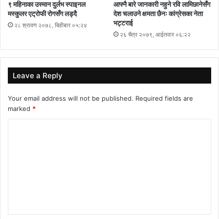
९ महिनाका उस्मान दुर्लभ स्पाइनल
आफ्नै बारे जानकारी नहुने रवि लामिछानेसँग
मस्कुलर एट्रोफी रोगसँग लड्दै
देश चलाउने क्षमता छैनः कांग्रेसका नेता
भट्टराई
२८ श्रावण २०७८, बिहीबार ०५:२४
२६ चैत्र २०७९, आईतवार ०६:२२
Leave a Reply
Your email address will not be published.
Required fields are
marked
*
C
o
m
m
e
n
t