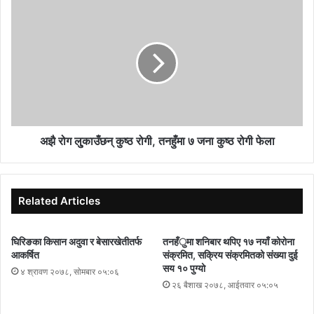
अझै रोग लु्काउँछन् कुष्ठ रोगी, तनहुँमा ७ जना कुष्ठ रोगी फेला
Related Articles
घिरिङका किसान अदुवा र बेसारखेतीतर्फ
तनहँुमा शनिबार थपिए १७ नयाँ कोरोना
आकर्षित
संक्रमित, सक्रिय संक्रमितको संख्या दुई
सय १० पुग्यो
४ श्रावण २०७८, सोमबार ०५:०६
२६ बैशाख २०७८, आईतवार ०५:०५