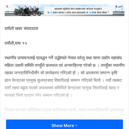
दमौली खबर संवाददाता
दमौली,माघ १५
स्थानीय उत्पादनलाई प्रवद्धन गर्ने उद्धेश्यले नेपाल घरेलु तथा साना उद्योग महासंघ
महिला उद्यमी समिति तनहुँले छलफल एवं अन्तरक्रिया गरेको छ । तनहुँका स्थानीय
तहका जनप्रतिनिधीसँग सो कार्यक्रम गरिएको हो । सो अवसरमा सम्पन्न कृषि
ज्ञान केन्द्रका प्रमुख कुलप्रसाद तिवारीलाई सम्मान गरिएको थियो । नवौं तहबाट
दशौं तहमा बढुवा भएको उपलक्ष्यमा समितिले केन्द्रका प्रमुख तिवारीलाई खादा र
मायाको चिनो प्रदान गरेर सम्मान गरिएको हो ।
जिल्ला समन्वय समितिका प्रमुख शान्तिरमण वाग्ले, व्यास नगरपालिकाकी उपप्रमुख
इन्दिरा दरै, नेपाल घरेलु तथा साना उद्योग महासंघ महिला उद्यमी समितिका अध्यक्ष
कल्पना गौली लगायतका अतिथीहरुले तिवारीलाई सम्मान तथा बधाई व्यक्त गर्नु
Show More