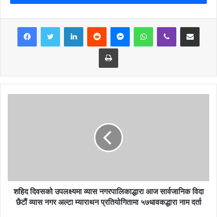
भएको थियो । उक्त कार्यक्रममा भीमाद नगरपालिकाका नगरप्रमुख दधिराज
सुवेदी,म्याग्दे गाउँपालिकाका अध्यक्ष श्रीप्रसाद श्रेष्ठ,घिरिङ्ग गाउँपालिकाका
LinkedIn
Reddit
Messenger
WhatsApp
Viber
Share via Email
अध्यक्ष होमबहादुर थापा,ऋषिङ्गगाउँपालिकाका अध्यक्ष राजेन्द्रकृष्ण श्रेष्ठ
लगायतको उपस्थिति रहेको थियो ।
Print
समितिको छलफल तथा अन्तरक्रिया कार्यक्रममा जिल्लाका दश वटै पालिकाका
प्रमुख तथा उपप्रमुखलाई कार्यक्रममा सहभागी गराएर राय सुझाब लिन समितिले
पत्रचार गरेपनि पाँच पालिकाबाट मात्रै जनप्रतिनिधीहरु सहभागी भएका थिए । सो
अवसरमा सहभागीले आवश्यक सीप, बजारीकरणको लागि मद्धत गर्ने प्रतिबद्धता
व्यक्त गर्नु भएको थियो । सो अवसरमा समन्वय प्रमुख वाग्लेले समितिले देश धनी
हुनको लागि उत्पादन बढाउनु पर्ने हुँदा युवाहरुलाई विदेश पठाएर भन्दा स्वदेशमै
उद्यमशिल बनाउन कदम चाल्नु उपयुक्त हुने धारणा राख्नु भएको थियो ।
शहिद दिवसको उपलक्ष्यमा व्यास नगरपालिकाद्धारा आज सार्वजानिक विदा
छैटौं व्यास नगर अल्टा म्याराथन प्रतियोगितामा ५७धावकद्धारा नाम दर्ता