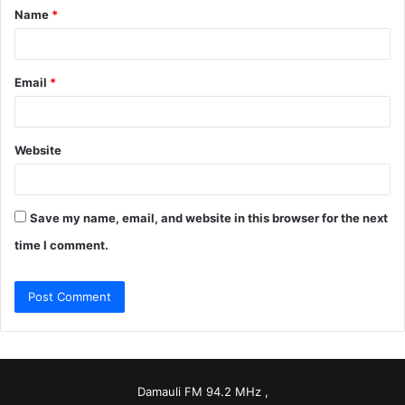
Name
*
*
Email
*
Website
Save my name, email, and website in this browser for the next
time I comment.
Damauli FM 94.2 MHz ,