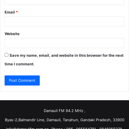
Email
*
Website
Save my name, email, and website in this browser for the next
time I comment.
Damauli FM 94.2 MHz ,
Byas-2,Balmandir Line, Damauli, Tanahun, Gandaki Pradesh, 33900
info@damaulifm.com.np
,Phone : 065- 065564781 , 9846055278,