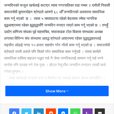
जन्मदिनको फजुल खर्चलाई कटाएर व्यास नगरपालिका वडा नम्बर २ दमौली निवासी
समाजसेवी कुमारमोहन श्रेष्ठले आफ्नो ६८ औँ जन्मदिनको अवसरमा सामाजिक
काम गर्नु भएको छ । व्यास ५ चापाघाटमा रहेको बेदव्यास ज्येष्ठ नागरिक
वृद्धआश्रममा रहेका बृद्धवृद्धासँगै जन्मदिन मनाएर राम्रो काम गर्नु भएको छ । तनहुँ
उद्योग वाणिज्य संघका पूर्व महासचिव, सफासडक टोल विकास संस्थाका अध्यक्ष
लगायत विभिन्न संघ संस्थामा आवद्ध श्रेष्ठले आश्रममा रहेका वृद्धवृद्धाहरुलाई
पछ्यौरा ओढाई नगद १५ हजार सहयोग गरेर नौलो काम गर्नु भएको छ । समाजसेवी
श्रेष्ठले जस्तै अरुले पनि सिको गरेर सामाजिक काम गर्नुपर्छ । यस्ता कार्यले
सामाजिक दायित्व बढाउन मद्धत गर्छ नै जेष्ठ नागरिकलाई सम्मान गर्नु पर्छ भन्ने
सन्देश पनि प्रवाह गर्न टेवा पुग्छ । होटल रेष्टुराँमा जन्मदिन मनाउन लाखौं खर्च
गरेका हुन्छन् ।
त्यस खर्चलाई नराम्रो भन्न त मिल्दैन तर त्यसले समाज चेतना जगाउँदैन ।
जन्मदिनमा होटलमा मनाउँदा व्यवसायीलाई लाभ पुग्ने र रोजगारीमा पनि टेवा पुग्छ
Show More
तर अझै सामाजिक काम गर्दा यसले सामाजिक दायित्व बढाउँछन् । अत्यधिक मादक
पद्धार्थ सेवन गरेर झगडा पनि गर्ने अवस्था आउन सक्छ त्यस्तो भने हुनु हुँदैन ।
जन्मदिनमा लोप हुन लागेका स्थानीय गाईलाई आहारा खुवाउने, विपन्न विद्यार्थीलाई
LinkedIn
Reddit
Messenger
WhatsApp
Viber
Share via Email
शैक्षिक सामग्री सहयोग गर्ने गर्दा समाजलाई प्रत्यक्ष फाइदा पुग्छ । समाजसेवी