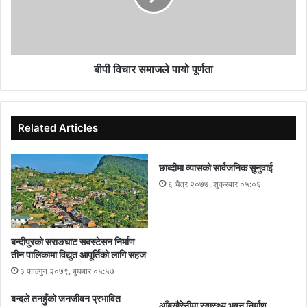
बीपी विचार समाजले पायो पूर्णता
Related Articles
छाब्दीमा व्यासको सार्वजनिक सुनुवाई
६ चैत्र २०७७, शुक्रबार ०५:०६
बन्दीपुरको सराङघाट सबस्टेसन निर्माण
तीन पालिकामा विद्युत आपूर्तिको लागि सहज
३ फाल्गुन २०७९, बुधबार ०५:५७
बन्दले तनहुँको जनजीवन प्रभावित
आँबुखैरेनीमा स्वास्थ्य भवन निर्माण