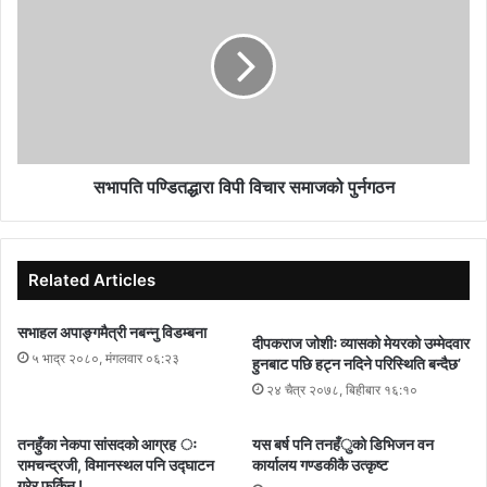
सभापति पण्डितद्धारा विपी विचार समाजको पुर्नगठन
Related Articles
सभाहल अपाङ्गमैत्री नबन्नु विडम्बना
दीपकराज जोशीः व्यासको मेयरको उम्मेदवार
५ भाद्र २०८०, मंगलवार ०६:२३
हुनबाट पछि हट्न नदिने परिस्थिति बन्दैछ’
२४ चैत्र २०७८, बिहीबार १६:१०
तनहुँका नेकपा सांसदको आग्रह ः
यस बर्ष पनि तनहँुको डिभिजन वन
रामचन्द्रजी, विमानस्थल पनि उद्घाटन
कार्यालय गण्डकीकै उत्कृष्ट
गरेर फर्किनू !