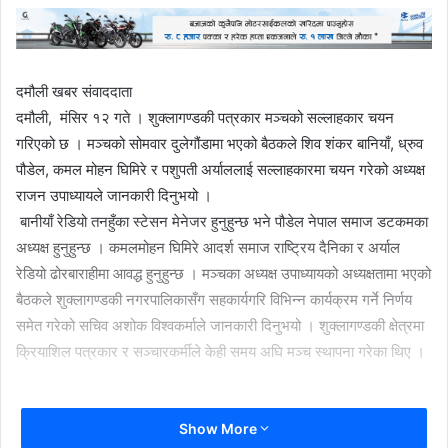
दमौली खबर संवाददाता
दमौली, मंसिर १२ गते । शुक्लागण्डकी पत्रकार मञ्चको सल्लाहकार चयन
गरिएको छ । मञ्चको सोमवार दुलेगौंडामा भएको बैठकले शिव शंकर बानियाँ, ध्रुव
पौडेल, कमल मोहन घिमिरे र पशुपती अर्याललाई सल्लाहकारमा चयन गरेको अध्यक्ष
राजन उपाध्यायले जानकारी दिनुभयो ।
बानीयाँ रेडियो तनहुँका स्टेसन मेनेजर हुनुहुन्छ भने पौडेल नेपाल समाज डटकमका
अध्यक्ष हुनुहुन्छ । कमलमोहन घिमिरे आदर्श समाज राष्ट्रिय दैनिका र अर्याल
रेडियो ढोरबाराहीमा आवद्ध हुनुहुन्छ । मञ्चका अध्यक्ष उपाध्यायको अध्यक्षतामा भएको
बैठकले शुक्लागण्डकी नगरपालिकासँग सहकार्यगरि विभिन्न कार्यक्रम गर्ने निर्णय
समेत गरेको सचिव अशोक विश्वकर्माले जानकारी दिनुभयो । शुक्लागण्डकी क्षेत्रमा
क्रियाशिल पत्रकार र सञ्चारकर्मीले केही समय अघि मञ्च स्थापना गरेका थिए ।
Show More