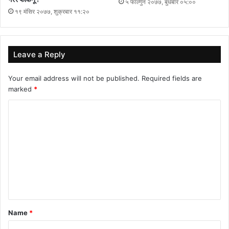
५ फाल्गुन २०७७, बुधबार ०५:००
१९ मंसिर २०७७, शुक्रबार ११:२०
Leave a Reply
Your email address will not be published.
Required fields are
marked
*
C
o
m
m
e
n
t
Name
*
*