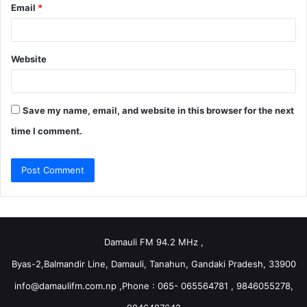
Email
*
Website
Save my name, email, and website in this browser for the next
time I comment.
Damauli FM 94.2 MHz ,
Byas-2,Balmandir Line, Damauli, Tanahun, Gandaki Pradesh, 33900
info@damaulifm.com.np
,Phone : 065- 065564781 , 9846055278,