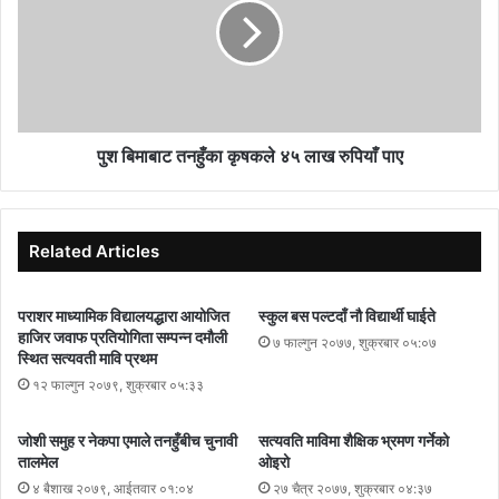
पुश बिमाबाट तनहुँका कृषकले ४५ लाख रुपियाँ पाए
Related Articles
पराशर माध्यामिक विद्यालयद्धारा आयोजित
स्कुल बस पल्टदाँ नौ विद्यार्थी घाईते
हाजिर जवाफ प्रतियोगिता सम्पन्न दमौली
७ फाल्गुन २०७७, शुक्रबार ०५:०७
स्थित सत्यवती मावि प्रथम
१२ फाल्गुन २०७९, शुक्रबार ०५:३३
जोशी समुह र नेकपा एमाले तनहुँबीच चुनावी
सत्यवति माविमा शैक्षिक भ्रमण गर्नेको
तालमेल
ओइरो
४ बैशाख २०७९, आईतवार ०१:०४
२७ चैत्र २०७७, शुक्रबार ०४:३७