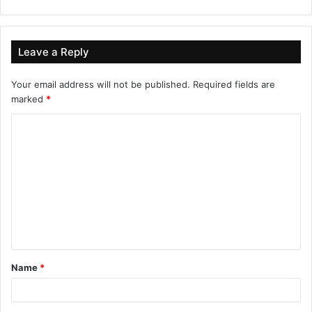
Leave a Reply
Your email address will not be published.
Required fields are
marked
*
C
o
m
m
e
n
t
Name
*
*