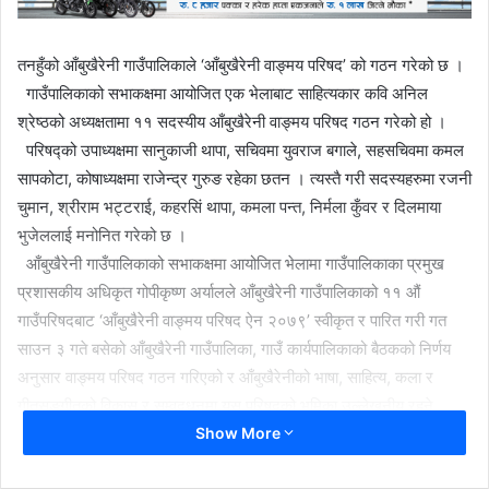
तनहुँको आँबुखैरेनी गाउँपालिकाले ‘आँबुखैरेनी वाङ्मय परिषद’ को गठन गरेको छ ।
गाउँपालिकाको सभाकक्षमा आयोजित एक भेलाबाट साहित्यकार कवि अनिल
श्रेष्ठको अध्यक्षतामा ११ सदस्यीय आँबुखैरेनी वाङ्मय परिषद गठन गरेको हो ।
परिषद्को उपाध्यक्षमा सानुकाजी थापा, सचिवमा युवराज बगाले, सहसचिवमा कमल
सापकोटा, कोषाध्यक्षमा राजेन्द्र गुरुङ रहेका छतन । त्यस्तै गरी सदस्यहरुमा रजनी
चुमान, श्रीराम भट्टराई, कहरसिं थापा, कमला पन्त, निर्मला कुँवर र दिलमाया
भुजेललाई मनोनित गरेको छ ।
आँबुखैरेनी गाउँपालिकाको सभाकक्षमा आयोजित भेलामा गाउँपालिकाका प्रमुख
प्रशासकीय अधिकृत गोपीकृष्ण अर्यालले आँबुखैरेनी गाउँपालिकाको ११ औं
गाउँपरिषदबाट ‘आँबुखैरेनी वाङ्मय परिषद ऐन २०७९’ स्वीकृत र पारित गरी गत
साउन ३ गते बसेको आँबुखैरेनी गाउँपालिका, गाउँ कार्यपालिकाको बैठकको निर्णय
अनुसार वाङ्मय परिषद गठन गरिएको र आँबुखैरेनीको भाषा, साहित्य, कला र
गीतसङ्गीतको विकास र सम्वद्र्धनमा यस परिषदको भूमिका उल्लेखनीय रहने
Show More
बताएका छन ।
मनोनित पदाधिकारी र सदस्यहरुलाई शुभकामना दिँदै आँबुखैरेनी वाङ्मय परिषदको