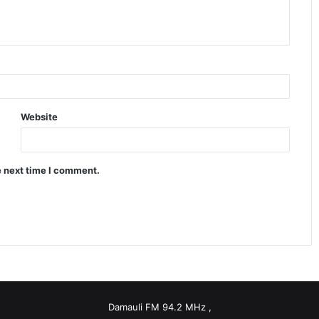
Website
e next time I comment.
Damauli FM 94.2 MHz ,