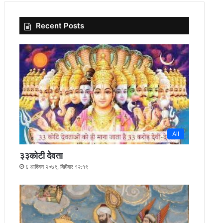
Recent Posts
All
३३कोटी देवता
६ आश्विन २०७९, बिहीबार १२:१९