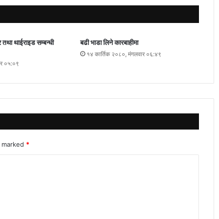
ेसर तथा थाईराइड सम्बन्धी
बढी भाडा लिने कारबाहीमा
१४ कार्तिक २०८०, मंगलवार ०६:४९
ार ०५:०९
re marked
*