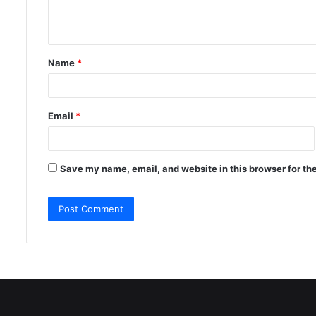
e
n
t
Name
*
*
Email
*
Save my name, email, and website in this browser for th