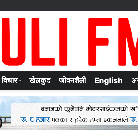
विचार
खेलकुद
जीवनशैली
English
अन