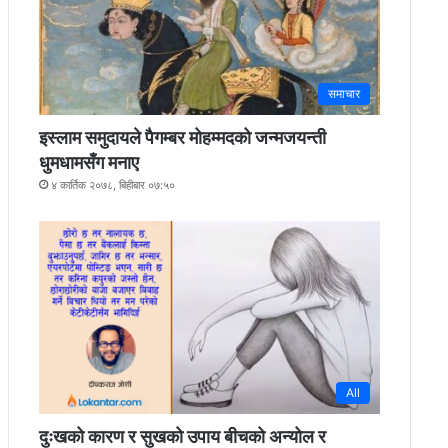
समाचार
इस्लाम समुदायले पैगम्बर मोहम्मदको जन्मजयन्ती
धुमधामसँग मनाए
४ कार्तिक २०७८, बिहीबार ०७:५०
All
दुःखको कारण र सुखको उपाय बीचको अन्योल र