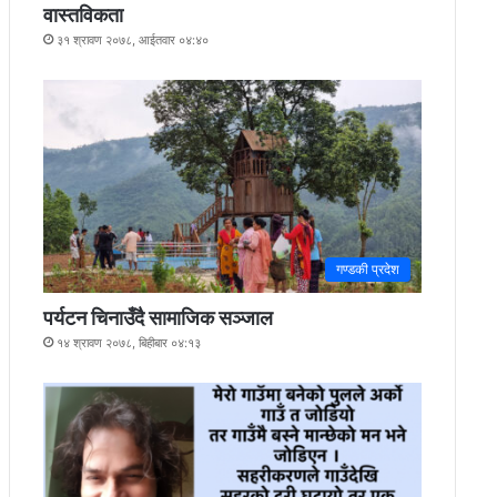
वास्तविकता
३१ श्रावण २०७८, आईतवार ०४:४०
गण्डकी प्रदेश
पर्यटन चिनाउँदै सामाजिक सञ्जाल
१४ श्रावण २०७८, बिहीबार ०४:१३