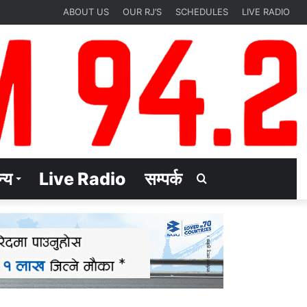
ABOUT US
OUR RJ’S
SCHEDULES
LIVE RADIO
्य
Live Radio
सम्पर्क
Search
for