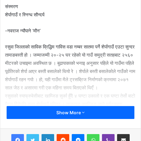
संस्मरण
शेर्पागाउँ र स्निग्ध सौन्दर्य
-नवराज न्यौपाने ‘मौन’
रसुवा जिल्लाको साविक व्रिद्धिम गाविस वडा नम्बर सातमा पर्ने शेर्पागाउँ एउटा सुन्दर
तामाङबस्ती हो । जम्माजम्मी २०-२५ घर रहेको यो गाउँ समुद्री सतहबाट २५६०
मीटरको उचाइमा अवस्थित छ । बुढापाकाको भनाइ अनुसार पहिले यो गाउँमा पहिले
पूर्वतिरको शेर्पा आएर बस्ती बसालेको थियो रे । शेर्पाले बस्ती बसालेकोले गाउँको नाम
शेर्पागाउँ रहन गयो । हो, यही गाउँमा मैले ट्रसब्रिज निर्माणको क्रमामा २०७१
साल जेठ र असारमा गरी एक महिना समय बिताएको थिएँ ।
रसुवाको स्याफ्रुबेसीबाट खाम्जिङ सुर्का हुँदै ४ घण्टा उकालो र एक घण्टा तेर्सो बाटो
पैदल हिंडेपछि बल्ल शेर्पागाउँ पुगिन्छ । लाङ्टाङ क्यान्जिङ जाने पर्यटकहरु
खोलाको बाटो गएर फर्कँदा यही गाउँको बाटो फर्किदा रहेछन् । अनि कोही
Show More
खाम्जिङबाट व्रिद्दिम हुँदै खैदी निस्केर टिमुरे घट्टेखोला झर्दा रहेछन् । कोही भने
खाम्जिङ्बाट स्याफ्रुबेसी झरेर गत्लाङ थम्बुचेत हुँदै नागथली र थुमनतिर लादा
LinkedIn
Reddit
Messenger
WhatsApp
Viber
Share via Email
रहेछन् । त्यस्तै ,कोही भने यो बाटो लाङ्टाङ गएर खोलाको बाटो फर्कने पनि हुँदा