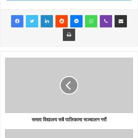
। ट्राफिक सप्ताह गण्डकी प्रदेशको ११ वटै जिल्लामा एकै साथ सुरु हुने उहाले
जानकारी दिनुभयो ।
LinkedIn
Reddit
Messenger
WhatsApp
Viber
Share via Email
Print
समता विद्यालय सबै पालिकामा सञ्चालन गरौं