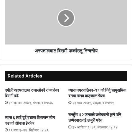
अस्पतालबाट विरामी फर्काउनु निन्दनीय
Related Articles
दमौली अस्पतालमा रुघाखोकी र ज्वरोका
व्यास नगरपालिका–११ को निर्वु सामुदायिक
विरामी बढे
वनमा मानव कङ्काल फेला
३१ श्रावण २०७९, मंगलवार ०५:३६
२९ माघ २०७९, आईतवार ०५:१९
तनहुँमा ६२ जनाको उम्मेदवारी कुनै पनि
व्यास ६ लाई दुई वडामा विभाजन तीन
उम्मेदवारलाई उजुरी परेन
वडाको सीमाना हेरफेर
२५ आश्विन २०७९, मंगलवार ०४:१४
२९ माघ २०७७, बिहीबार ०४:४९