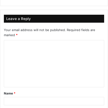
Leave a Reply
Your email address will not be published.
Required fields are
marked
*
C
o
m
m
e
n
t
Name
*
*