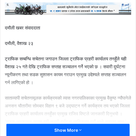
दमौली खबर संवाददाता
दमौली, वैशाख २३
ट्राफिक सम्बन्धि सचेतना जगाउन जिल्ला ट्राफिक प्रहरी कार्यालय तनहुँले यही
वैशाख २५ गते देखि ट्राफिक सप्ताह सञ्चालन गर्ने भएको छ । सवारी दुर्घटना
न्यूनीकरण तथा सडक सुशासन कायम गराउन प्रमुख उद्देश्यले सप्ताह सञ्चालन
गर्न लागिएको हो ।
साताव्यापी सचेतनामूलक कार्यक्रमको व्यास नगरपालिकाका प्रमुख वैकुष्ठ न्यौपानेले
अनसन चौतारीमा सोमबार विहान ९ बजे उद्घाटन गर्ने कार्यक्रम तय भएको जिल्ला
ट्राफिक प्रहरी कार्यालय तनहुँका प्रमुख राजिव विष्टले जानकारी दिनुभयो ।
‘सडक अनुशासन कायम गरी सवारी दुर्घटना न्यूनिकरण गरौं भन्ने नाराका साथ ’
सचेतना कार्यक्रम गाउँ गाउँमा पु¥याउने ट्राफिक प्रमुख विष्टले जानकारी दिनुभयो
Show More