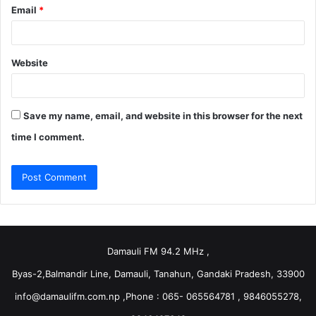
Email
*
Website
Save my name, email, and website in this browser for the next
time I comment.
Damauli FM 94.2 MHz ,
Byas-2,Balmandir Line, Damauli, Tanahun, Gandaki Pradesh, 33900
info@damaulifm.com.np
,Phone : 065- 065564781 , 9846055278,