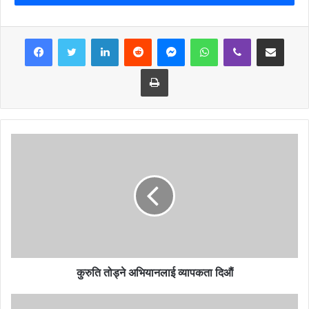
अनुरुप डिजाइन र निर्माण नहुनु अत्यन्तै दुखद भएको उल्लेख गर्दै यस सम्बन्धमा
सरकारको गम्भीर ध्यानाकर्षण गराउँदछु भनि विज्ञप्तीमा जनाउनु भएको छ ।
LinkedIn
Reddit
Messenger
WhatsApp
Viber
Share via Email
सांसद पन्थले भन्नु भएको छ, ‘‘मलाई विश्वास थियो कि तनहुँ दमौलीस्थित
Print
सरोकारवाला र अधिकारवादी साथीहरुले समयमै आवश्यक ध्यानदृष्टि दिनु भएकै
होला, अपांगताको सवालमा समयमै हस्तक्षेप गर्ने र अधिकारको सवालमा खरो उत्रने
अपांगता अधिकारकर्मी साथीहरु समेत आफ्नै नजर अगाडि चुक्नु भएको महसुस
भएको छ ।’’ यसतर्फ अपांगता अधिकारकर्मी, सरोकारवाला लगायत हामी सबैको
समयमै ध्यान नपुगेकै उहाँले जनाउनु भएको छ । तनहुँ दमौलीस्थित सभाहल सबैका
लागि पहुँचयुक्त र अपांगतामैत्री बनाउन सरकारसँग जोडदार माग गर्दछु । यस
सवाललाई जिम्मेवारी र गम्भीरतापूर्वक लिँदै समस्या समाधान र सुधार गर्नुपर्ने
जिम्मेवारी समेत महसुस गरी सरकारका सम्बन्धित निकायसँग आवश्यक निरन्तर
छलफल र समन्वय भैइरहेको छ । आवश्यक सुधार गर्नेतर्फ सम्बन्धित निकायहरुबाट
सकारात्मक प्रयास र ठोस कदम अघि बढेको व्यहोरा सम्बन्धित सबैको जानकारीका
लागि अनुरोध गर्दछु ।
कुरुति तोड्ने अभियानलाई व्यापकता दिऔं