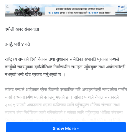
दमौली खबर संवाददाता
तनहुँ, भदौ ४ गते
राष्ट्रिय सभाको दिगो विकास तथा सुशासन समितिका सभापति प्रकाश पन्थले
तनहुँको सदरमुकाम दमौलीस्थित निर्माणाधीन सभाहल पहुँचयुक्त तथा अपांगतामैत्री
नभएको भन्दै खेद प्रकट गर्नुभएको छ ।
सांसद पन्थले आईतबार प्रेस विज्ञप्ती प्रकाशित गरि अपाङ्गमैत्री नभएकोमा गम्भीर
चासो र ध्यानाकर्षण भएको बताउनु भएको छ । सांसद पन्थले नेपाल सरकारले
२०६९ सालमै अपाङगता भएका व्यक्तिका लागि पहुँचयुक्त भौतिक संरचना तथा
सञ्चार सेवा निर्देशिका जारी गरिसकेको र सबैका लागि पहुँचयुक्त भौतिक संरचना
निर्माणका सम्बन्धमा व्यापक जनचेतना भइरहेको सन्दर्भमा, अझै पनि मानव निर्मित
सार्वजनिक भौतिक संरचनाहरु पहुँचयुक्त मापदण्ड र भवन निर्माण आचारसंहिता
Show More