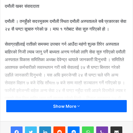
दमौली खबर संवाददाता
दमौली । तनहुँको सदरमुकाम दमौली स्थित दमौली अस्पतालले सबै प्रकारका सेवा
२४ सै घण्टा सूचारु गरेको छ । माघ १ गतेबाट सेवा सुरु गरिएको हो ।
सेवाग्राहीलाई रातीको समयमा उपचार गर्न आउँदा महंगो शुल्क तिरेर अस्पताल
बाहिरको निजी ल्याब जानु पर्ने बाध्यता अन्त्य गर्नको लागि सेवा सुरु गरिएको दमौली
अस्पताल विकास समितिका अध्यक्ष देवेन्द्र थापाले जानकारी दिनुभयो । समितिले
आवश्यक कर्मचारीको व्यवस्थापन गरी सबै सेवालाई २४ सै घण्टा बिस्तार गरेको
उहाँले जानकारी दिनुभयो । यस अघि इमरजेन्सी २४ सै घण्टा चले पनि अन्य
सेवाहरु विहान ७ बजे देखि साँभm ७ बजे सम्म मात्रै सञ्चालन गर्ने गरिएको छ ।
फार्मेसी इमेजन्सी बाहेक अन्य सेवा २४ सै घण्टा नहुँदा राती आउने विरामीले ल्याब र
एक्सरे सेवा लिन बाहिर जानु पर्ने बाध्यता रहेको थियो । टिकट काउन्टर २४ सै
घण्टा खुला राखिएको अध्यक्ष थापाले जानकारी दिनुभयो । अस्पतालले हाल विशेषज्ञ
Show More
सेवालाई विस्तार गरेको छ । हरेक दिन छालाको रोग विशेषज्ञ, बालरोग विशेषज्ञ,
जनरल फिजिसियन, मेडिकल अधिकृत, हाडजोर्नी विशेषज्ञबाट सेवा प्रदान हुँदै
LinkedIn
Reddit
Messenger
WhatsApp
Viber
Share via Email
आएको समितिले जनाएको छ । १५ शैयाको क्षमताको अस्पताललाई हाल ५० शैया