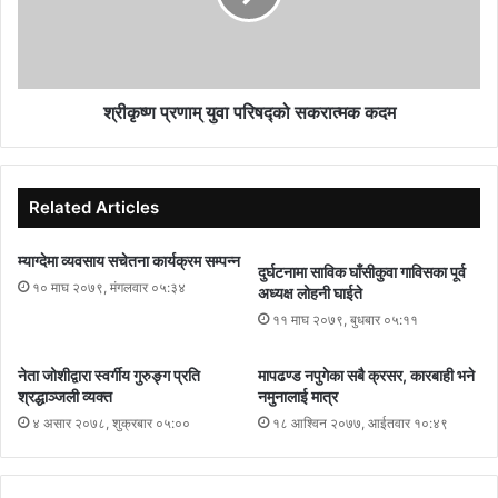
श्रीकृष्ण प्रणाम् युवा परिषद्को सकरात्मक कदम
Related Articles
म्याग्देमा व्यवसाय सचेतना कार्यक्रम सम्पन्न
दुर्घटनामा साविक घाँसीकुवा गाविसका पूर्व
१० माघ २०७९, मंगलवार ०५:३४
अध्यक्ष लोहनी घाईते
११ माघ २०७९, बुधबार ०५:११
नेता जोशीद्वारा स्वर्गीय गुरुङ्ग प्रति
मापढण्ड नपुगेका सबै क्रसर, कारबाही भने
श्रद्धाञ्जली व्यक्त
नमुनालाई मात्र
४ असार २०७८, शुक्रबार ०५:००
१८ आश्विन २०७७, आईतवार १०:४९