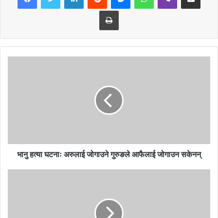
सञ्चालन गरिएको छ । अस्पताल जग्गा अभावका कारण स्तरोन्नति हुनसकेको छैन
Print
। १५ शैया क्षमताको अस्पताललाई जग्गा नै प्रमुख कारक रहँदै आएको छ ।
अस्ततालसँग जोडिएको अन्य दुई सरकारी कार्यालयको जमिन भोगचलनलाई दिएर
परिवर्तन गरेर प्रदेश सरकारले स्तरउन्नती गर्ने कार्य अघि बढाएको छ ।
अस्पतालको स्तर उन्नतीको लागि दमौली अस्पतालको उत्तर तर्फ सिमाना जोडिएको
कृषि ज्ञान केन्द्रको स्वामित्वमा रहेको हालको जग्गा मध्ये २ रोपनी आना र भेटेनरी
अस्पताल तथा पशुसेवा विज्ञ केन्द्र स्वामित्वमा रहेको १.५ रोपनी गरी ३ रोपनी ८
आना जमिन भोगचलनको लागि प्राप्त भएको अध्यक्ष थापाले जानकारी दिनुभयो ।
भानु हत्या घटनाः अरुलाई जोगाउने गुरुङले आफैलाई जोगाउन सकेनन्