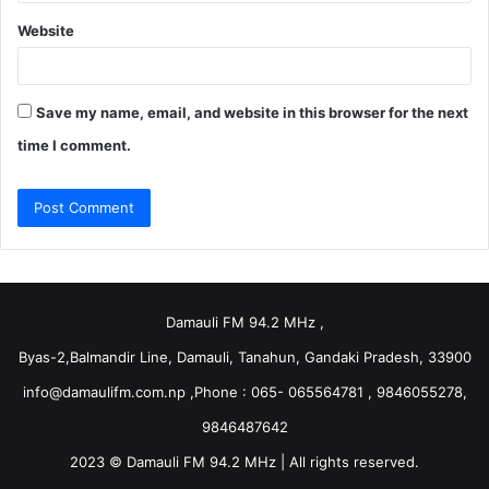
Website
Save my name, email, and website in this browser for the next
time I comment.
Damauli FM 94.2 MHz ,
Byas-2,Balmandir Line, Damauli, Tanahun, Gandaki Pradesh, 33900
info@damaulifm.com.np
,Phone : 065- 065564781 , 9846055278,
9846487642
2023 © Damauli FM 94.2 MHz | All rights reserved.