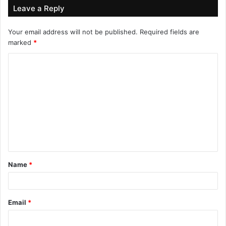
Leave a Reply
Your email address will not be published.
Required fields are
marked
*
C
o
m
m
e
n
t
Name
*
*
Email
*