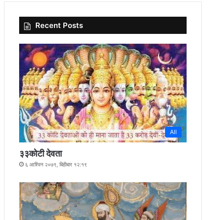
Recent Posts
All
३३कोटी देवता
६ आश्विन २०७९, बिहीबार १२:१९