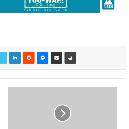
LinkedIn
Reddit
Messenger
Share via Email
Print