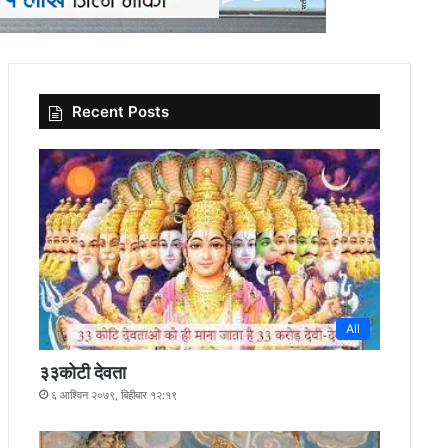
Recent Posts
All
३३कोटी देवता
६ आश्विन २०७९, बिहीबार १२:१९