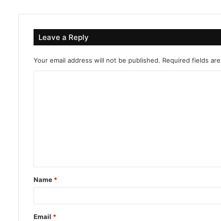
Leave a Reply
Your email address will not be published.
Required fields a
C
o
m
m
e
n
t
Name
*
*
Email
*