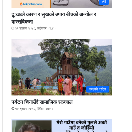
All
दुःखको कारण र सुखको उपाय बीचको अन्योल र
वास्तविकता
३१ श्रावण २०७८, आईतवार ०४:४०
गण्डकी प्रदेश
पर्यटन चिनाउँदै सामाजिक सञ्जाल
१४ श्रावण २०७८, बिहीबार ०४:१३