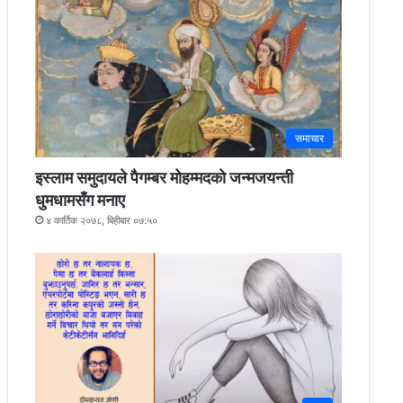
समाचार
इस्लाम समुदायले पैगम्बर मोहम्मदको जन्मजयन्ती
धुमधामसँग मनाए
४ कार्तिक २०७८, बिहीबार ०७:५०