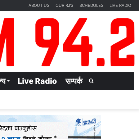
ABOUT US
OUR RJ’S
SCHEDULES
LIVE RADIO
्य
Live Radio
सम्पर्क
Search
for