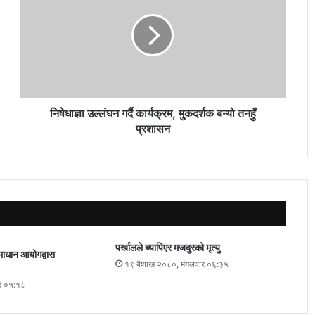
निषेधाज्ञा उल्लंघन गर्दै कार्यक्रम, मुकदर्शक बन्यो तनहुँ
प्रशासन
पर्खालले च्यापिएर मजदुरको मृत्यु
माधान आयोगद्वारा
१९ बैशाख २०८०, मंगलवार ०६:३५
र ०५:१८