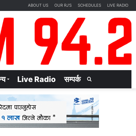
ABOUT US
OUR RJ’S
SCHEDULES
LIVE RADIO
्य
Live Radio
सम्पर्क
Search
for