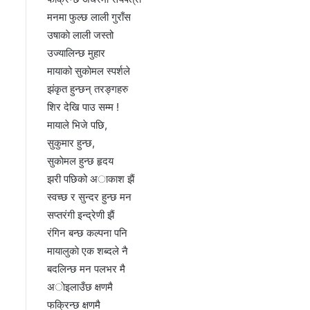
मनमा फुल्छ लाली गुराँस
उषाकाे लाली जस्तो
उज्यालिन्छ मुहार
मायाको सुकाेमल स्पर्शले
झंकृत हुन्छन् तरङ्गहरु
शिर देखि पाउ सम्म !
मायाले भिजे पछि,
सुकुमार हुन्छ,
सुकाेमल हुन्छ हृदय
झरी पछिको अाकाश झैं
स्वच्छ र सुन्दर हुन्छ मन
सप्तरंगी इन्द्रेणी झैं
रंगिन बन्छ कल्पना पनि
मायालुकाे एक शब्दले नै
बदलिन्छ मन पलभर मै
अाेइलाउँछ क्षणमै
फक्रिन्छ क्षणमै