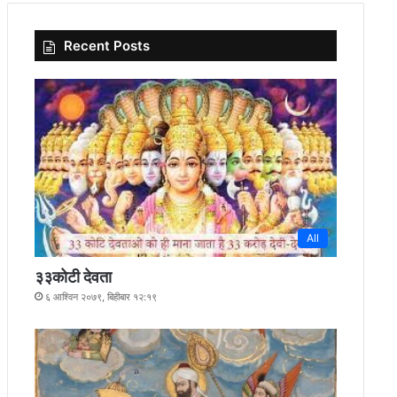
Recent Posts
All
३३कोटी देवता
६ आश्विन २०७९, बिहीबार १२:१९