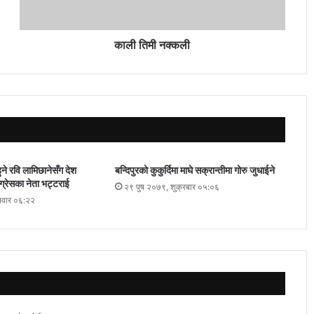
काली तिमी नक्कली
ुने रवि लामिछानेसँग देश
बन्दिपुरको कुकुर्दिमा माघे सक्रान्तीमा गोरु जुधाईने
ंग्रेसका नेता भट्टराई
२९ पुष २०७९, शुक्रबार ०५:०६
तवार ०६:२२