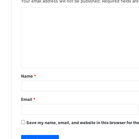
Your email address will not be published.
Required fields a
C
o
m
m
e
n
t
Name
*
*
Email
*
Save my name, email, and website in this browser for th