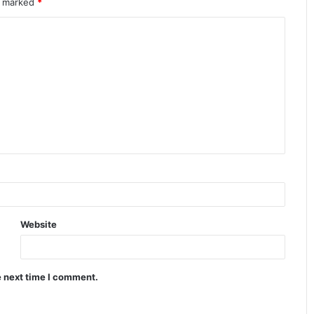
re marked
*
Website
e next time I comment.