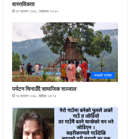
वास्तविकता
३१ श्रावण २०७८, आईतवार ०४:४०
गण्डकी प्रदेश
पर्यटन चिनाउँदै सामाजिक सञ्जाल
१४ श्रावण २०७८, बिहीबार ०४:१३