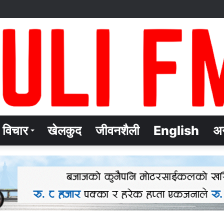
विचार
खेलकुद
जीवनशैली
English
अन