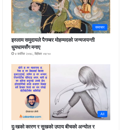
समाचार
इस्लाम समुदायले पैगम्बर मोहम्मदको जन्मजयन्ती
धुमधामसँग मनाए
४ कार्तिक २०७८, बिहीबार ०७:५०
All
दुःखको कारण र सुखको उपाय बीचको अन्योल र