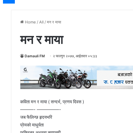
Home
/
All
/
मन र माया
मन र माया
Damauli FM
२ फाल्गुन २०७७, आईतवार ०५:३३
कविता मन र माया ( सन्दर्भ, प्रणय दिवस )
———- —————-
जब फैलिन्छ हृदयभरि
प्रेमकाे माधुर्यता
फक्रिन्छ अधरमा सयपत्री