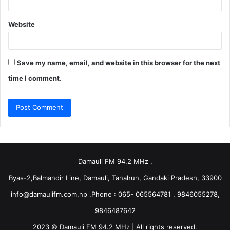
Website
Save my name, email, and website in this browser for the next
time I comment.
Damauli FM 94.2 MHz ,
Byas-2,Balmandir Line, Damauli, Tanahun, Gandaki Pradesh, 33900
info@damaulifm.com.np
,Phone : 065- 065564781 , 9846055278,
9846487642
2023 © Damauli FM 94.2 MHz | All rights reserved.