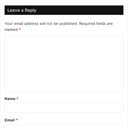
Leave a Reply
Your email address will not be published.
Required fields are
marked
*
C
o
m
m
e
n
t
Name
*
*
Email
*