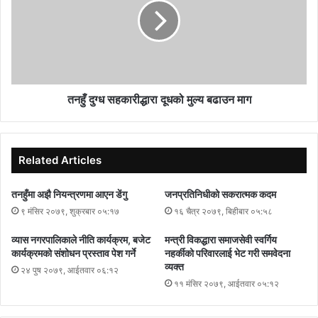
अर्थोपेडिक सर्जन डा. जनिथलाल सिंहमाथि राष्ट्रपतिको सवारीका बेला प्रहरीले
लाठीचार्ज गरी घाइते बनाएको भन्दै सो घटनाप्रति गम्भीर ध्यानाकर्षण भएको
जनाएको हो ।
तनहुँ दुग्ध सहकारीद्धारा दूधको मुल्य बढाउन माग
यसरी विज्ञप्ती जारी गर्नु पर्ने अवस्था आउनु भनेको लाजमर्दो हो । राष्ट्रपतिलाई
ढिला भएर केही फरक पर्दैनथ्यो तर चिकित्सक ढिलो भएमा विरामीको ज्यानै जान
Related Articles
सक्ने थियो । २०७९ माघ २७ गते नेपाल चिकित्सक सङ्घका आजीवन सदस्य
एवम् राष्ट्रिय ट्रमा सेन्टरका वरिष्ठ अर्थोपेडिक सर्जन डा.जनिथलाल सिंहलगायत
तनहुँमा अझै नियन्त्रणमा आएन डेंगु
जनप्रतिनिधीको सकरात्मक कदम
अन्य चिकित्सक तथा स्वास्थ्यकर्मीमाथि प्रहरीले लाठीचार्ज गरी घाइते बनाएको
९ मंसिर २०७९, शुक्रबार ०५:१७
१६ चैत्र २०७९, बिहीबार ०५:५८
घटनप्रति माफी माग्नु पर्दछ ।
व्यास नगरपालिकाले नीति कार्यक्रम, बजेट
मन्त्री विकद्धारा समाजसेवी स्वर्गिय
कार्यक्रमको संशोधन प्रस्ताव पेश गर्ने
नहर्कीको परिवारलाई भेट गरी समवेदना
व्यक्त
२४ पुष २०७९, आईतवार ०६:१२
११ मंसिर २०७९, आईतवार ०५:१२