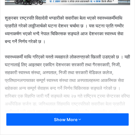
शुक्रबार राष्ट्रपति विद्यादेवी भण्डारीको सवारीका बेला भएको स्वास्थ्यकर्मीमाथि
प्रहरीले गरेको लाठ्ठीजार्चको घटना देशभर चर्चामा छ । यस घटना प्रति गम्भीर
ध्यानाकर्षण भएको भन्दै नेपाल चिकित्सक सङ्घले आज देशभरका स्वास्थ्य सेवा
बन्द गर्ने निर्णय गरेको छ ।
स्वास्थ्यकर्मी माथि गरिएको यस्तो व्यवहारले लोकतन्त्रको खिल्ली उडाएको छ । यही
घटनालाई लिए आइतबार एकदिन देशभरका सरकारी तथा गैरसरकारी, निजी,
सहकारी स्वास्थ्य संस्था, अस्पताल, निजी तथा सरकारी मेडिकल कलेज,
प्रतिष्ठानलगायतका सम्पूर्ण स्वास्थ्य संस्था तथा अस्पतालहरूमा आकस्मिक सेवा
बाहेकका अन्य सम्पूर्ण सेवाहरू बन्द गर्ने निर्णय चिकित्सक सङ्घले गरेको छ ।
शनिबार एक विज्ञप्ति जारी गर्दै सङ्घले माघ २७ गते राष्ट्रिय ट्रमा सेन्टरका वरिष्ठ
अर्थोपेडिक सर्जन डा. जनिथलाल सिंहमाथि राष्ट्रपतिको सवारीका बेला प्रहरीले
लाठीचार्ज गरी घाइते बनाएको भन्दै सो घटनाप्रति गम्भीर ध्यानाकर्षण भएको
जनाएको हो ।
Show More
यसरी विज्ञप्ती जारी गर्नु पर्ने अवस्था आउनु भनेको लाजमर्दो हो । राष्ट्रपतिलाई