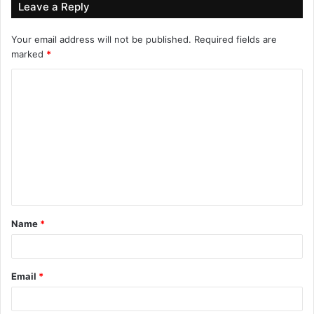
Leave a Reply
Your email address will not be published.
Required fields are
marked
*
C
o
m
m
e
n
t
Name
*
*
Email
*