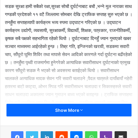
सडक सुरक्षा हामी सबैको रक्षा,सुरक्षा सोचौ दुर्घर्टनाबाट बचौ ,भन्ने मुल नाराका साथ
गण्डकी प्रदेशको ११ वटै जिल्लामा सोमबार देखि ट्राफिक सप्ताह सुरु भएको छ ।
तनहुँमा सप्ताहव्यापी कार्यक्रम भव्य रुपमा उद्घाटन गरिएको छ । उद्घाटन
कार्यक्रम उद्योगी, व्यवसायी, सुरक्षाकर्मी, विद्यार्थी, शिक्षक, पत्रकार, राजनीतिकर्मी,
कृषक सबै पक्षको सहभागिता रहेको थियो । दुर्घटनाबाट दिनहुँ ज्यान गुमाएको खबर
सञ्चार माध्यममा आईरहेको हुन्छ । तिब्र गति, इन्जिनको खरावी, सडकमा सवारी
चाप, साँघुरो घुम्ति शिविर तथा मापासे सेवन आदिको कारणले गर्दा दुर्घटना बढीरहेको
छ । तनहुँमा पृथ्वी राजमार्गमा हुनेगरेको अत्याधिक सवारीसाधन दुर्घटनाको प्रमुख
कारण साँघुरो सडक नै भएको सो अवसरमा बताईएको थियो । सवारीसाधन
चालकले अत्याधिक मादक सेवन गरि सवारी चलाउने ,पैदल यात्रुले दायाँबायाँ नहेरी
हतारमा बाटो काट्दा, ओभर स्पिड गरि सवारीसाधन चलाउदा र सिकारुहरुले सवारी
साधन चलाउदा अकालमा ज्यान गुमाउन बाध्य भएको बताइन्छ । ट्राफिक सप्ताहमा
विशेष गरी ट्राफिक ज्ञान दिनु नै मूख्य उद्धेश्य । ट्राफिक ज्ञानको व्यापकता दिन
Show More
यस्ता सप्ताहले मद्धत पुग्दछ । ट्राफिक ज्ञान सप्ताहमा मात्रै हैन सधै दिनु पर्छ ।
एकबारको जीन्दगीमा अकालमा ज्यान गुमाउने हैन त्यसको लागि त्यसको लागि
ट्राफिक नियमलाई सबैले पालना गर्नुपर्दछ ।
LinkedIn
Reddit
Messenger
WhatsApp
Viber
Share via Email