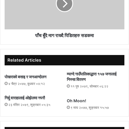
पाँच बुँदे माग राख्दै पिडितहरु सडकमा
Related Articles
म्याग्दे गाउँपालिकाद्धारा १५७ जनालाई
पोखराको बसाइ र जनआन्दोलन
निस्सा वितरण
४ चैत्र २०७७, बुधबार ०४:१२
११ पुष २०७९, सोमबार ०६:२२
निर्बु वाराहालाई ओझेलमा नपरौ
Oh Moon!
२३ मंसिर २०७९, शुक्रबार ०५:३५
९ माघ २०७७, शुक्रबार १५:५७