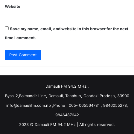
Website
Save my name, email, and website in this browser for the next
time I comment.
Damauli FM 94.2 MHz ,
Byas-2,Balmandir Line, Damauli, Tanahun, Gandaki Pradesh, 33900
info@damaulifm.com.np
,Phone : 065- 065564781 , 9846055278,
9846487642
2023 © Damauli FM 94.2 MHz | All rights reserved.