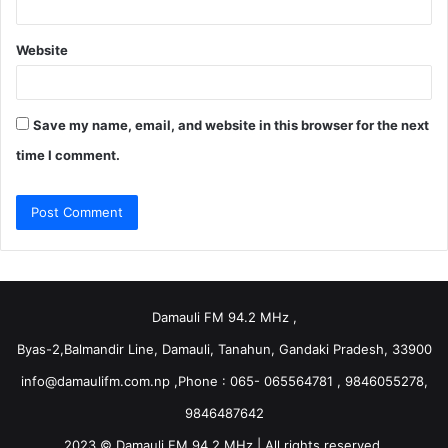
Website
Save my name, email, and website in this browser for the next
time I comment.
Damauli FM 94.2 MHz ,
Byas-2,Balmandir Line, Damauli, Tanahun, Gandaki Pradesh, 33900
info@damaulifm.com.np
,Phone : 065- 065564781 , 9846055278,
9846487642
2023 © Damauli FM 94.2 MHz | All rights reserved.