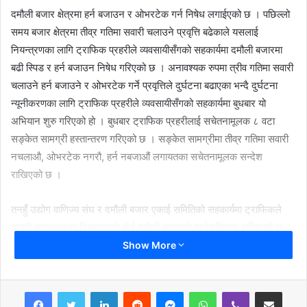
दमौली बजार क्षेत्रमा हर्न बजाउन र ओभरटेक गर्न निषेध लगाईएको छ । पछिल्लो
समय बजार क्षेत्रमा तीव्र गतिमा सवारी चलाउने प्रवृत्ति बढेकाले यसलाई
नियन्त्रणका लागि ट्राफिक प्रहरीले व्यवसायीसँगको सहकार्यमा दमौली बजारमा
बढी स्पिड र हर्न बजाउन निषेध गरिएको छ । अनावश्यक रुपमा त्रीव गतिमा सवारी
चलाउने हर्न बजाउने र ओभरटेक गर्ने प्रवृत्तिले दुर्घटना बढाएका भन्दै दुर्घटना
न्यूनीकरणका लागि ट्राफिक प्रहरीले व्यवसायीसँगको सहकार्यमा बुधबार यो
अभियान शुरु गरिएको हो । बुधबार ट्राफिक प्रहरीलाई सचेतनामूलक ८ वटा
सङ्केत सामग्री हस्तान्तरण गरिएको छ । सङ्केत सामग्रीमा तीव्र गतिमा सवारी
नचलाऔ, ओभरटेक नगरौ, हर्न नबजाऔं लगायतका सचेतनामूलक सन्देश
राखिएको छ ।
तनहुँ उद्योग वाणिज्य संघ र दमौली बजार एकाई समितिको सहकार्यमा ट्राफिकले
सवारी सञ्चालनका नियमहरुको बोर्ड दमौली बजारको प्रवेशबिन्दुमा राखिएको छ ।
यसले नवप्रवेशीलाई गति घटाउन, ओभरटेक रोक्न र हर्न नबजाउन जानकारी दिने
Show More
तउवासंको विश्वास छ । राजमार्ग अन्र्तगत पर्ने दमौली बजारमा अधिकांशले त्रिव
गतिम सवारी चलाउनाले दुर्घटना बढेकाले यस्तो अभियान ल्याएको ट्राफिक प्रमुख
LinkedIn
Reddit
Messenger
WhatsApp
Viber
Share via Email
रेशम रानाभाटले बताए । उनले भने,‘ राजमार्ग लगायत बजार क्षेत्रको भित्रि मार्गमा