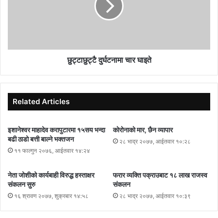
नियन्त्रण गर्ने उपकरणको सहि उपयोग गरेर सुरक्षा व्यवस्थापन गर्न सुझाव दिए ।
छुट्टाछुट्टै दुर्घटनामा चार घाइते
Related Articles
इशानेश्वर माहादेव करापुटारमा १५सय भन्दा
कोरोनाको मार, छैन व्यापार
बढी ठाडो बत्ती बाल्ने भक्तजन
२८ भाद्र २०७७, आईतवार १०:२८
११ फाल्गुन २०७६, आईतवार १४:२४
नेता जोशीको कार्यबाही विरुद्ध हस्ताक्षर
फरार व्यक्ति पक्राउबाट १८ लाख राजस्व
संकलन सुरु
संकलन
१६ श्रावण २०७७, शुक्रबार १४:५८
२८ भाद्र २०७७, आईतवार १०:३९