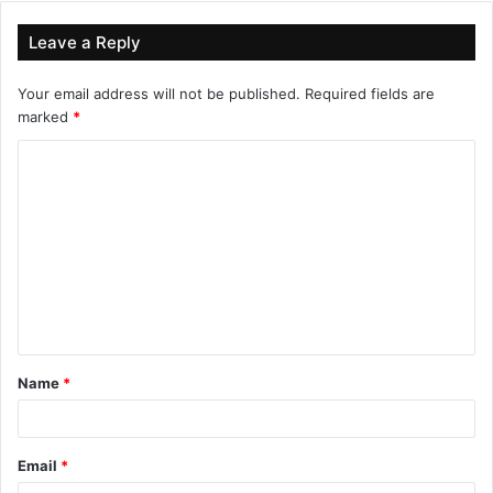
Leave a Reply
Your email address will not be published.
Required fields are
marked
*
C
o
m
m
e
n
t
Name
*
*
Email
*