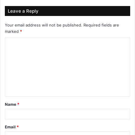
Leave a Reply
Your email address will not be published.
Required fields are
marked
*
C
o
m
m
e
n
t
Name
*
*
Email
*