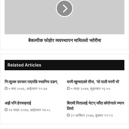
बैकल्पीक फोहोर व्यवस्थापन माथिल्लो भतेरीमा
Related Articles
निःशुल्क उपचार पाएपछि स्थानिय दङग्
घरमै खुम्चाएको तीज, ‘यो पाली यस्तै भो’
५ माघ २०७६, आईतवार ११:३७
५ भाद्र २०७७, शुक्रबार १६:५५
अझै पनि हेरचक्राई
बिरामी पितालाई भेटन् जाँदा कोरोनाले ज्यान
लियो
१४ भाद्र २०७७, आईतवार १७:०८
२१ आश्विन २०७७, बुधबार ११:१२