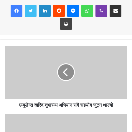
LinkedIn
Reddit
Messenger
WhatsApp
Viber
Share via Email
आईशोलेसनमा राखिने भएको छ । अहिले सम्म जिल्लामा सबै भन्दा धेरै संक्रमीत
भानु नगरपालिकामा भेटिएको छ । तर भानु नगरपालिका अहिले पनि उक्त
Print
पालिकामा निषेधाज्ञा लगाईएको छ । अन्य पालिकामा भने लकडाउन र निषेधाज्ञा
हटाई जनजीवन सामान्य रुपमा आईपुगेको छ । त्यस्तै आँबुखैरेनी गाँउपालिका १२
शैयाको आईशोलसन कक्ष निर्माण गरेको छ । बन्दिपूर गाँपालिकाले भने यस अघि नै
१५ शैयाको आईसोलेसन निर्माण गरि सकेको थियो । अहिले उक्त आईसोलेसनमा १
जना संक्रमीतको मात्र रहेका छन् ।
यस भन्दा अघि पालिकाले स्थानीय स्वास्थ्य चौकीलाई र कतिपयले सामुदायिक
विद्यालयको भवनलाई आइसोलेसनका रुपमा प्रयोग गदै आईरहेका थिए । स्थानीय
स्रोत, साधन र जनशक्तिले भ्याएसम्म आइसोलेसनलाई व्यवस्थित गर्ने प्रयास
गरिएको स्थानीय पालिकाका स्वास्थ्य शाखाले जनाएका छन् । तनहँुमा
आइसोलेसनमा रहेका सक्रिय संक्रमित ८२ जना रहेका छन् । जिल्लामा कुल
एम्बुलेन्स खरिद शुभारम्भ अभियान संगै सहयोग जुट्न थाल्यो
संक्रमितको संख्या ३ सय नाघिसक्दा ३ जनाको मृत्यु भइसकेको छ ।