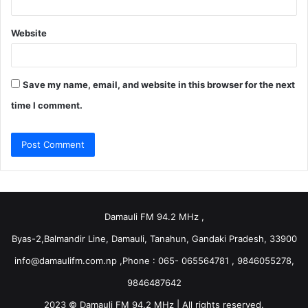
Website
Save my name, email, and website in this browser for the next
time I comment.
Damauli FM 94.2 MHz ,
Byas-2,Balmandir Line, Damauli, Tanahun, Gandaki Pradesh, 33900
info@damaulifm.com.np
,Phone : 065- 065564781 , 9846055278,
9846487642
2023 © Damauli FM 94.2 MHz | All rights reserved.