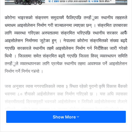
कोरोना भाइरसको संक्रमण समुदायमै फैलिएपछि तनहँुका स्थानीय तहहरुले
धमाधम आइसोलेसन निर्माण गरी सञ्चालनमा ल्याएका छन् । संक्रमित उपचारका
लागि व्यवस्था गरिएका अस्पतालमा संक्रमित भरिएपछि स्थानीय सरकार आफैँ
आइसोलेसन निर्माणमा जुटेका हुन् । नेपालमा कोरोना संक्रमितको संख्या बढ्दै
गएपछि सरकारले स्थानीय तहमै आइसोलेसन निर्माण गर्न निर्देशिका जारी गरेको
थियोे । जिल्लामा समेत संक्रमित बढ्दै गएपछि जिल्ला विपद् व्यवस्थापन समिति
तनहँुले व्यवस्थापनका लागि प्रत्येक स्थानीय तहमा आवश्यक पर्ने आइसोलेसन
निर्माण गर्ने निर्णय ग¥यो ।
जस अनुसार व्यास नगरपालिकाले व्यास ३ स्थित रहेको पुरानो कृषि विकास बैंकको
भवनमा ८० शैयाको आईसोलेसन कक्ष निर्माण गरिएको छ । यस अघि व्यासका
संक्रमीतलाई क्रियापुत्री भवनको आईसोलेसन र जिपिको आईसोलेसनमा लैजाने
गरिन्थो । अहिले सम्म व्यासमा ४९ जनामा कोरोना संक्रमण फेला परिसकेको छ ।
जसमा ३४ जना निको भई घर फर्किएका छन् ।
Show More
भानु नगरपालिकाका संक्रमीत र नजिकका छिमेकी पालिकाका संक्रमीतलाई उक्त