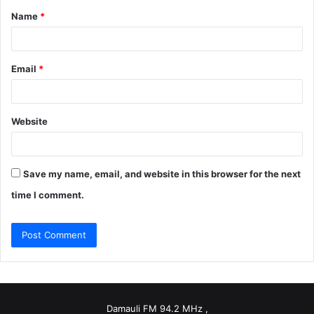
Name
*
*
Email
*
Website
Save my name, email, and website in this browser for the next
time I comment.
Damauli FM 94.2 MHz ,