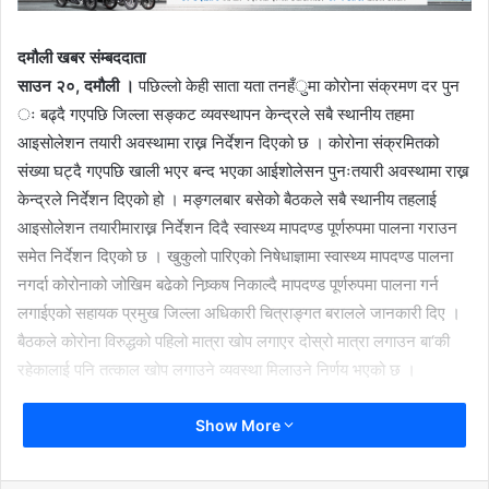
दमौली खबर संम्बददाता
साउन २०, दमौली ।
पछिल्लो केही साता यता तनहँुमा कोरोना संक्रमण दर पुन
ः बढ्दै गएपछि जिल्ला सङ्कट व्यवस्थापन केन्द्रले सबै स्थानीय तहमा
आइसोलेशन तयारी अवस्थामा राख्न निर्देशन दिएको छ । कोरोना संक्रमितको
संख्या घट्दै गएपछि खाली भएर बन्द भएका आईशोलेसन पुनःतयारी अवस्थामा राख्न
केन्द्रले निर्देशन दिएको हो । मङ्गलबार बसेको बैठकले सबै स्थानीय तहलाई
आइसोलेशन तयारीमाराख्न निर्देशन दिदै स्वास्थ्य मापदण्ड पूर्णरुपमा पालना गराउन
समेत निर्देशन दिएको छ । खुकुलो पारिएको निषेधाज्ञामा स्वास्थ्य मापदण्ड पालना
नगर्दा कोरोनाको जोखिम बढेको निष्र्कष निकाल्दै मापदण्ड पूर्णरुपमा पालना गर्न
लगाईएको सहायक प्रमुख जिल्ला अधिकारी चित्राङ्गत बरालले जानकारी दिए ।
बैठकले कोरोना विरुद्धको पहिलो मात्रा खोप लगाएर दोस्रो मात्रा लगाउन बा‘की
रहेकालाई पनि तत्काल खोप लगाउने व्यवस्था मिलाउने निर्णय भएको छ ।
Show More