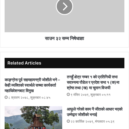
साउन ३२ सम्म निषेधाज्ञा
Related Articles
तनहुँ क्षेत्र नम्बर १ को प्रतिनिधी सभा
काङ्ग्रेस पूर्व सहमहामन्त्री जोशीले भने –
सदस्यमा पौडेल र प्रदेश सभा १ (क)मा
केही व्यक्तिको स्वार्थले सच्चा कार्यकर्ता
श्रेष्ठ तथा (ख) मा चुमान विजयी
महाधिवेशनबाट विमुख
९ मंसिर २०७९, शुक्रबार ०५:११
८ श्रावण २०७८, शुक्रबार ०८:४५
आफूले गरेको काम नै जीतको आधार भएको
उम्मेद्वार जोशीको भनाई
२२ कार्तिक २०७९, मंगलवार ०५:३९