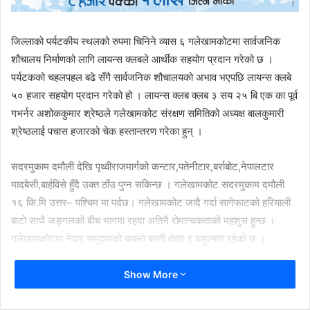
जिल्लाको पर्यटकीय स्थलको रुपमा चिनिने व्यास ६ गलेखामकोटमा सार्वजनिक
शौचालय निर्माणको लागि लायन्स क्लबले आर्थीक सहयोग प्रदान गरेको छ ।
पर्यटकको चहलपहल बढे सँगै सार्वजनिक शौचालयको अभाव भएपछि लायन्स क्लबे
५० हजार सहयोग प्रदान गरेको हो । लायन्स क्लब क्लब ३ सय २५ बि एक का पूर्व
गभर्नर अशोककुमार श्रेष्ठले गलेखामकोट संरक्षण समितिको अध्यक्ष बालकुमारी
श्रेष्ठलाई पचास हजारको चेक हस्तान्तरण गरेका हुन् ।
सदरमुकाम दमौली देखि पृथ्वीराजमार्गको कन्टार,पतेनीटार,बर्राबोट,नेपालटार
मादबेसी,बार्हविसे हुँदै उक्त ठाँउ पुग्न सकिन्छ । गलेखामकोट सदरमुकाम दमौली
१६ कि.मि उत्तर– पश्चिम मा पर्दछ। गलेखामकोट जादै गर्दा सागेफाटको हरियाली
बाटो साथै जङ्गलको बीच भागमा रहदा अतिनै रोमान्चकताको महशुस हुन्छ ।
गलेखामकोटमा नेवार समुदायको बाक्लो बस्ती क्षेत्र र बाहुल्यता रहेको छ ।
यस स्थानमा पर्यटकहरुलाई टाढा टाढाका प्राकृतिक संम्पदाहरुलाई नजिकैबाट
Show More
नियालेर हेर्न मिल्ने भ्यु टावरको निर्माण गरिएको छ। उक्त भ्यु टावरबाट विभिन्न
छिमेकी जिल्लाहरु लम्जुङ,स्याङ्जा , गोर्खा र कास्कीका स्थानहरु सजिलै देख्न