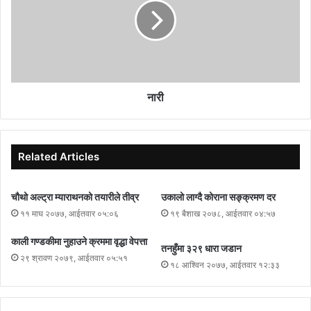
नारी
Related Articles
चौथो अल्ट्रा म्याराथनको तयारीले तीव्र
उकालो लाग्दै कोराना सङ्क्रमण दर
११ माघ २०७७, आईतवार ०५:०६
१९ बैशाख २०७८, आईतवार ०४:५७
काली गण्डकीमा नुहाउने क्रममा वृद्धा वेपत्ता
तनहुँमा ३२९ धारा जडान
२९ श्रावण २०७९, आईतवार ०५:५१
१८ आश्विन २०७७, आईतवार १२:३३