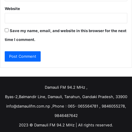
Website
Save my name, email, and website in this browser for the next
time I comment.
Damauli FM 94.2 MHz ,
Byas-2,Balmandir Line, Damauli, Tanahun, Gandaki Pradesh, 33900
info@damaulifm.com.np
,Phone : 065- 065564781 , 9846055278,
9846487642
2023 © Damauli FM 94.2 MHz | All rights reserved.