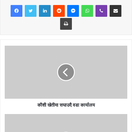
LinkedIn
Reddit
Messenger
WhatsApp
Viber
Share via Email
सकिन्छ। यहाँ आन्तरिक एवम बाहय पर्यटकहरुका लागि खान र बस्नका लागि उचित
ब्यबस्था रहेको छ । किनकी पर्यटकहरुका लागि सविधायुक्त आरामदायी ४ कोठे
Print
पक्की आवास भवन निर्माण गरिएको छ।
कोटभैरबीको मन्दिर समेत विराजमान रहेको देख्न सकिन्छ । देवीसँग आफुले चाहेको
कुरा माग्दा मनोकामना पूरा हुने धार्मिक विश्वास रहेको छ। पर्यटन प्रवर्द्धन र मनोरम
दुश्यावलोकनकाका हिसाबले पनि अति उपयुक्त स्थानको रुपमा गलेखामकोट लाई
लिने गरिएको छ।
कौशी खेतीमा सघाउदै वडा कार्यालय