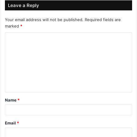
Leave a Reply
Your email address will not be published.
Required fields are
marked
*
C
o
m
m
e
n
t
Name
*
*
Email
*