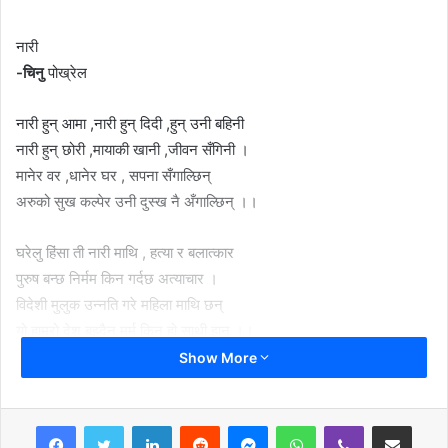
नारी
-चिनु
पोख्रेल
नारी हुन् आमा ,नारी हुन् दिदी ,हुन् उनी बहिनी
नारी हुन् छोरी ,मायाकी खानी ,जीवन सँगिनी ।
मानेर वर ,धानेर घर , सपना सँगाल्छिन्
अरुको सुख कल्पेर उनी दुस्ख नै अँगाल्छिन् ।।
घरेलु हिंसा ती नारी माथि , हत्या र बलात्कार
पुरुष बन्छ निर्मम किन गर्दछ अत्याचार ।
विदेशी मुलुक उन्नति गरे महिला माथि छन्
यो हाम्रो देश बुझ्दैन मर्म किन हो साथी झन् ।।
Show More
हो सबै क्षेत्र नारीको निम्ति पहुँच चाहिन्छ
नारीको मान राखेमा यहाँ खोजेको पाइन्छ ।
LinkedIn
Reddit
Messenger
WhatsApp
Viber
Share via Email
सिर्जना फुल्छ नारीले यहाँ सृष्टि यो धानेमा