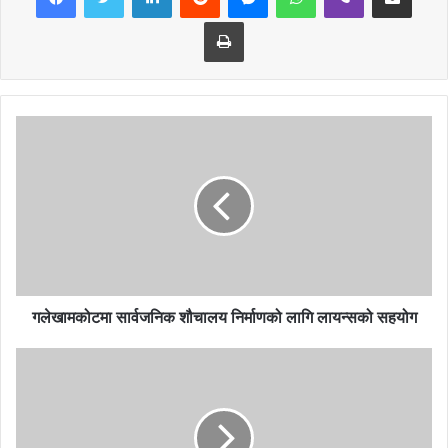
घर त्यो बन्छ नारीको माया सर्वस्व ठानेमा ।।
Print
महिला जागे , कर्ममा लागे समाज उठ्दछ
नर र नारी मिलेर जुटे बिकास जुट्दछ ।
चुलो र चौका संसार होइन खोजेर अधिकार
समान बन्ने चाहना हाम्रो पालेर परिवार ।।
नारीको आँसु बुझेर यहाँ बढ्दछ जो नर
सफल बन्छ ,बाटो नि खन्छ,हुदैन बेघर ।
इश्वर रच्छ सिर्जना यहाँ नारीको हातमा
गलेखामकोटमा सार्वजनिक शौचालय निर्माणको लागि लायन्सको सहयोग
समाज चल्छ ,मिलेर बढे नारीको साथमा ।।