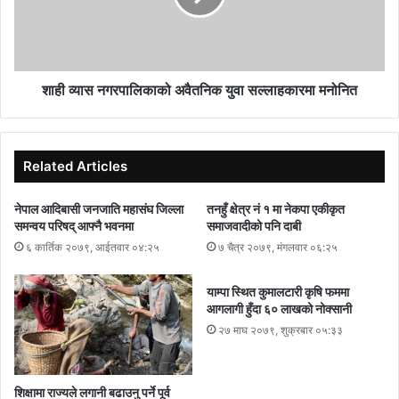
शाही व्यास नगरपालिकाको अवैतनिक युवा सल्लाहकारमा मनोनित
Related Articles
नेपाल आदिबासी जनजाति महासंघ जिल्ला
तनहुँ क्षेत्र नं १ मा नेकपा एकीकृत
समन्वय परिषद् आफ्नै भवनमा
समाजवादीको पनि दाबी
६ कार्तिक २०७९, आईतवार ०४:२५
७ चैत्र २०७९, मंगलवार ०६:२५
याम्पा स्थित कुमालटारी कृषि फममा
आगलागी हुँदा ६० लाखको नोक्सानी
२७ माघ २०७९, शुक्रबार ०५:३३
शिक्षामा राज्यले लगानी बढाउनु पर्ने पूर्व