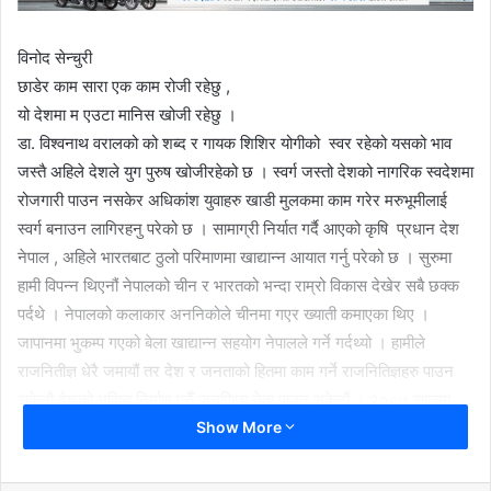
विनोद सेन्चुरी
छाडेर काम सारा एक काम रोजी रहेछु ,
यो देशमा म एउटा मानिस खोजी रहेछु ।
डा. विश्वनाथ वरालको को शब्द र गायक शिशिर योगीको स्वर रहेको यसको भाव
जस्तै अहिले देशले युग पुरुष खोजीरहेको छ । स्वर्ग जस्तो देशको नागरिक स्वदेशमा
रोजगारी पाउन नसकेर अधिकांश युवाहरु खाडी मुलकमा काम गरेर मरुभूमीलाई
स्वर्ग बनाउन लागिरहनु परेको छ । सामाग्री निर्यात गर्दै आएको कृषि प्रधान देश
नेपाल , अहिले भारतबाट ठुलो परिमाणमा खाद्यान्न आयात गर्नु परेको छ । सुरुमा
हामी विपन्न थिएनौं नेपालको चीन र भारतको भन्दा राम्रो विकास देखेर सबै छक्क
पर्दथे । नेपालको कलाकार अननिकोले चीनमा गएर ख्याती कमाएका थिए ।
जापानमा भुकम्प गएको बेला खाद्यान्न सहयोग नेपालले गर्ने गर्दथ्यो । हामीले
राजनितीज्ञ धेरै जमायौं तर देश र जनताको हितमा काम गर्ने राजनितिज्ञहरु पाउन
सकेनौ देशको भविष्य निर्माण गनैँ जनप्रिय नेता पाउन सकेनौं । २००७ सालमा
Show More
राणा शासनको अन्त्य वि. पी कोइरालाले नेपाली जनताको साथमा गरे प्रजान्त्र
ल्यायौ केही हदसम्म भए पनि पढन लेखन , बोल्न पाउने अधिकारको सुनिश्चित गरी
प्रजातन्त्रले नेपाली जनताको आत्मा मनलाई राहत दियो ।