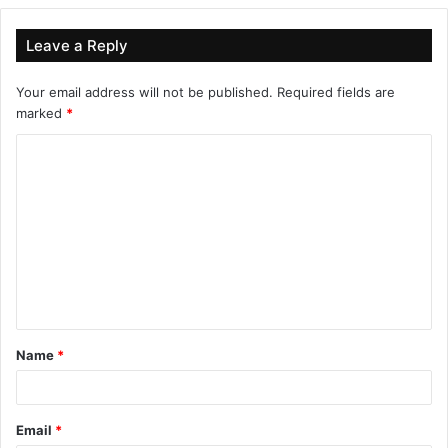
Leave a Reply
Your email address will not be published.
Required fields are
marked
*
C
o
m
m
e
n
t
Name
*
*
Email
*