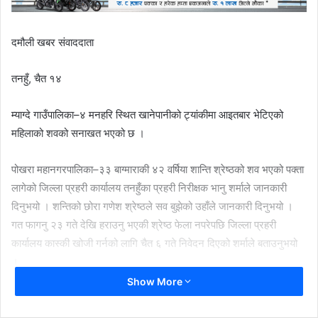
दमौली खबर संवाददाता
तनहुँ, चैत १४
म्याग्दे गाउँपालिका–४ मनहरि स्थित खानेपानीको ट्यांकीमा आइतबार भेटिएको
महिलाको शवको सनाखत भएको छ ।
पोखरा महानगरपालिका–३३ बाग्माराकी ४२ वर्षिया शान्ति श्रेष्ठको शव भएको पक्ता
लागेको जिल्ला प्रहरी कार्यालय तनहुँका प्रहरी निरीक्षक भानु शर्माले जानकारी
दिनुभयो । शन्तिको छोरा गणेश श्रेष्ठले सव बुझेको उहाँले जानकारी दिनुभयो ।
गत फागनु २३ गते देखि हराउनु भएकी श्रेष्ठ फेला नपरेपछि जिल्ला प्रहरी
कार्यालय कास्की खोजी गर्नको लागि चैत ६ गते निवेदन दिएको शर्माले बताउनुभयो
।
Show More
तीन दिन अघि उपभोक्ताले पानीमा गन्ध आएको भनि बताएपछि आइृतबार पानी
वितरण हुने ट्याक्टकीमा गई हेर्दा महिलाको शव फेला परेको थियो । शवको प्रकृति