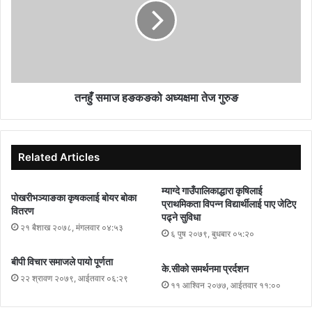
तनहुँ समाज हङकङको अध्यक्षमा तेज गुरुङ
Related Articles
म्याग्दे गाउँपालिकाद्धारा कृषिलाई
पोखरीभञ्याङका कृषकलाई बोयर बोका
प्राथमिकता विपन्न विद्यार्थीलाई पाए जेटिए
वितरण
पढ्ने सुविधा
२१ बैशाख २०७८, मंगलवार ०४:५३
६ पुष २०७९, बुधबार ०५:२०
बीपी विचार समाजले पायो पूर्णता
के.सीको समर्थनमा प्रर्दशन
२२ श्रावण २०७९, आईतवार ०६:२९
११ आश्विन २०७७, आईतवार ११:००