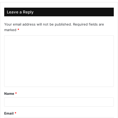
Leave a Reply
Your email address will not be published.
Required fields are
marked
*
C
o
m
m
e
n
t
Name
*
*
Email
*