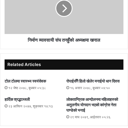
र चिज बहादुर दरै निर्विरोध निर्वाचित हुनु भएको छ । बुधवार साँझ भएको
मतगणनाको अन्त्यमा निर्वाचन प्रबन्ध समितिले निर्वाचन घोषणा सभाको आयोजना
गरेको थियो ।निर्वाचन प्रवन्ध समितिका अध्यक्ष त्रैलोक्य अहिलेको अध्यक्षतामा
भएको उक्त कार्यक्रममा क्याम्पस सञ्चालक समितिका अध्यक्ष ब्रम्हदत्त तिमल्सेनाले
सम्पूर्ण विजयी उम्मेदवारहरुलाई प्रमाणपत्र वितरण गर्दै बधाई ज्ञापन गर्नुभएको थियो
निर्माण व्यावसायी संघ तनहुँको अध्यक्षमा खनाल
। कार्यकममा क्याम्पस प्रमुख महाप्रसाद हड्खलेले पनि बधाई ज्ञापन गर्नु भएको
थियो भने निर्बाचन प्रवन्ध समितिका सदस्य विजयराज खनालले गर्नु भएको थियो।
कार्यक्रमको सञ्चालन समितिका सदस्य चिरन्जीवि बस्नेतले गर्नुभएको थियो
Related Articles
टोल टोलमा स्वास्थ्य स्वयंसेवक
रोपाईसँगै हिलो खेलेर मनाईयो धान दिवस
१२ जेष्ठ २०७८, बुधबार ०५:३८
१६ असार २०७८, बुधबार ०४:५०
हार्दिक श्रद्धाञ्जली
लोकतान्त्रिक आन्दोलनमा महिलाहरुको
अतुलनीय योगदान भएको कांग्रेस नेता
२३ आश्विन २०७७, शुक्रबार १४:१३
पाण्डेको भनाई
२९ माघ २०७९, आईतवार ०५:२६