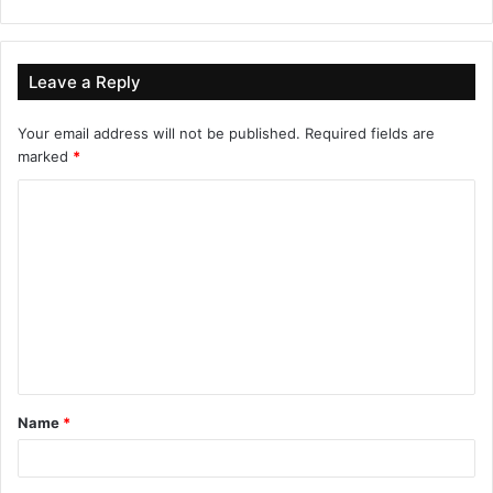
Leave a Reply
Your email address will not be published.
Required fields are
marked
*
C
o
m
m
e
n
t
Name
*
*