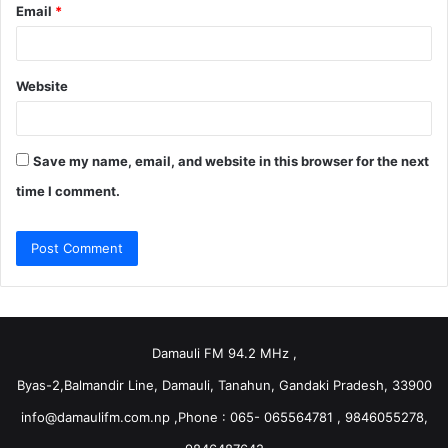
Email
*
Website
Save my name, email, and website in this browser for the next
time I comment.
Damauli FM 94.2 MHz ,
Byas-2,Balmandir Line, Damauli, Tanahun, Gandaki Pradesh, 33900
info@damaulifm.com.np
,Phone : 065- 065564781 , 9846055278,