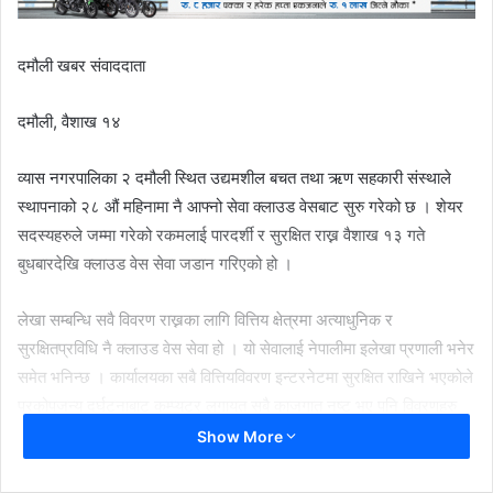
दमौली खबर संवाददाता
दमौली, वैशाख १४
व्यास नगरपालिका २ दमौली स्थित उद्यमशील बचत तथा ऋण सहकारी संस्थाले
स्थापनाको २८ औं महिनामा नै आफ्नो सेवा क्लाउड वेसबाट सुरु गरेको छ । शेयर
सदस्यहरुले जम्मा गरेको रकमलाई पारदर्शी र सुरक्षित राख्न वैशाख १३ गते
बुधबारदेखि क्लाउड वेस सेवा जडान गरिएको हो ।
लेखा सम्बन्धि सवै विवरण राख्नका लागि वित्तिय क्षेत्रमा अत्याधुनिक र
सुरक्षितप्रविधि नै क्लाउड वेस सेवा हो । यो सेवालाई नेपालीमा इलेखा प्रणाली भनेर
समेत भनिन्छ । कार्यालयका सबै वित्तियविवरण इन्टरनेटमा सुरक्षित राखिने भएकोले
प्रकोपजन्य दुर्घटनाबाट कम्प्युटर लगायत सबै काजगात नष्ट भए पनि विवरणहरु
भूउपग्रहमा सुरक्षित रहने भएकोले आफूहरुले यो सेवा विस्तार गरेको उद्यमशील
Show More
बचत तथा ऋण सहकारी संस्थाका अध्यक्ष विकल्प श्रेष्ठले बताउनुभयो ।