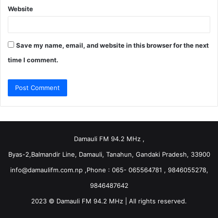
Website
Save my name, email, and website in this browser for the next
time I comment.
Damauli FM 94.2 MHz ,
Byas-2,Balmandir Line, Damauli, Tanahun, Gandaki Pradesh, 33900
info@damaulifm.com.np
,Phone : 065- 065564781 , 9846055278,
9846487642
2023 © Damauli FM 94.2 MHz | All rights reserved.