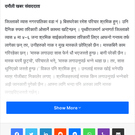
दमौली खबर संवाददाता
जिल्लाको व्यास नगरपालिका वडा नं ३ बिसघरेका रमेश परियार श्रमिक हुन्। उनि
दैनिक रुपमा तरिकारी ओसार्ने काममा खटिन्छन् । पृथ्वीराजमार्ग अन्तगर्त जिल्लाको
व्यास ४ मा ४–६ जना श्रमिक साईकलरेक्सामा तरिकारी लिएर आफनो गन्तव्य तर्फ
लागेका छन् तर, उनीहरुको नाक र मुख मास्कले छोपिएको छैन। मास्कबिनै काम
गरिरहेका छन्। ‘मास्क लगाउदा सास फेर्न धौ भएजस्तो हुन्छ। बानी परेकी छैन।
मास्क घरमै छुट्यो’, परियारले भने्, ‘मास्क लगाउनुपर्छ भन्ने थाहा छ। तर, सास
थुनिएको जस्तो हुन्छ।’ विकल पनि श्रमिक हुन् । उनलाई मास्क खोई भनेपछि
मात्र गोजीबाट निकालेर लगाए । श्रमिकहरुलाई मास्क किन लगाउनुपर्छ भन्नेबारे
अझै जानकारी पुगेको छैन। आफ्ना लागि भन्दा पनि अरुका लागि मास्क
लगाइदिएजस्तो गर्छन्।
‘मास्क सबैले अनिवार्य लगाउनुपर्छ भनेर भनिरहेका छौं। अझ समुहमा काम गर्दा त
Show More
मास्क लगाउने र दुरी कायम गरेर काम गर्नुपर्छ भनेर बताएका छौं। केहीले नियम
पालना गर्नुहुन्छ। धेरै जसो त अटेरी गरेको जस्तो गर्नुहुन्छ’ स्वास्थ्य कार्यालय
LinkedIn
Reddit
Messenger
WhatsApp
Viber
Share via Email
तनहँुका प्रमुख शंखरबाबु अधिकारीले भने । जिल्ला स्वास्थ्य कार्यालय तनहँु र