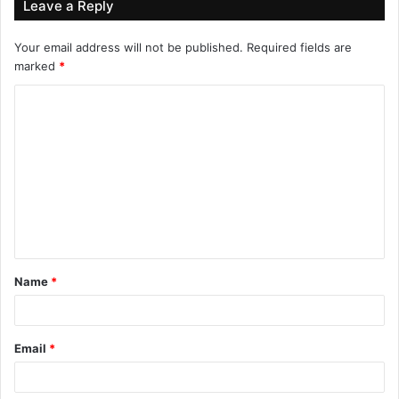
Leave a Reply
Your email address will not be published.
Required fields are
marked
*
C
o
m
m
e
n
t
Name
*
*
Email
*