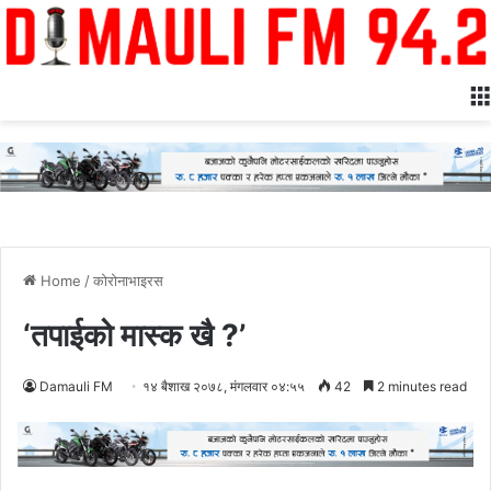
Home
/
कोरोनाभाइरस
‘तपाईको मास्क खै ?’
Damauli FM
१४ बैशाख २०७८, मंगलवार ०४:५५
42
2 minutes read