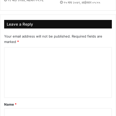
१२ चैत्र २०७७, बिहीबार ०५:०६
रहेको थियो ।
१५ माघ २०७९, आईतवार ०५:५५
Leave a Reply
Your email address will not be published.
Required fields are
marked
*
C
o
m
m
e
n
t
Name
*
*