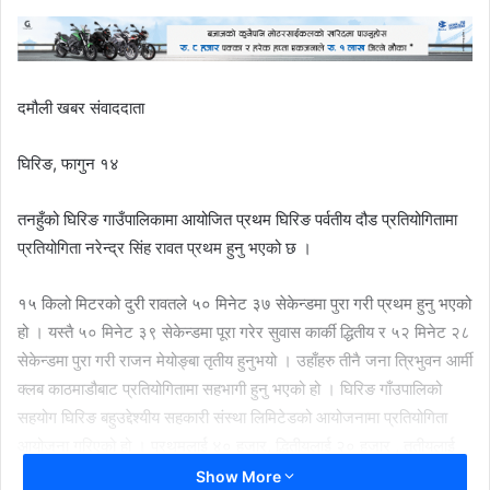
दमौली खबर संवाददाता
घिरिङ, फागुन १४
तनहुँको घिरिङ गाउँपालिकामा आयोजित प्रथम घिरिङ पर्वतीय दौड प्रतियोगितामा
प्रतियोगिता नरेन्द्र सिंह रावत प्रथम हुनु भएको छ ।
१५ किलो मिटरको दुरी रावतले ५० मिनेट ३७ सेकेन्डमा पुरा गरी प्रथम हुनु भएको
हो । यस्तै ५० मिनेट ३९ सेकेन्डमा पूरा गरेर सुवास कार्की द्धितीय र ५२ मिनेट २८
सेकेन्डमा पुरा गरी राजन मेयोङ्बा तृतीय हुनुभयो । उहाँहरु तीनै जना त्रिभुवन आर्मी
क्लब काठमाडौबाट प्रतियोगितामा सहभागी हुनु भएको हो । घिरिङ गाँउपालिको
सहयोग घिरिङ बहुउद्देश्यीय सहकारी संस्था लिमिटेडको आयोजनामा प्रतियोगिता
आयोजना गरिएको हो । प्रथमलाई ४० हजार, द्धितीयलाई २० हजार , तृतीयलाई
१० हजार नगदा सहित प्रमाणपत्र र मेडल प्राप्त प्रदान गरिएको छ ।
Show More