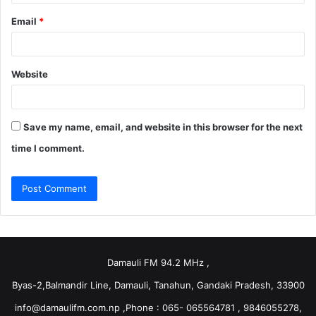
Email
*
Website
Save my name, email, and website in this browser for the next
time I comment.
Damauli FM 94.2 MHz ,
Byas-2,Balmandir Line, Damauli, Tanahun, Gandaki Pradesh, 33900
info@damaulifm.com.np
,Phone : 065- 065564781 , 9846055278,