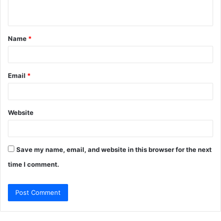
n
t
Name
*
*
Email
*
Website
Save my name, email, and website in this browser for the next
time I comment.