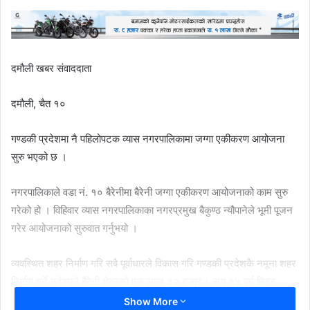
दमौली खबर संवाददाता
दमौली, चैत १०
गण्डकी प्रदेशमा नै पहिलोपटक व्यास नगरपालिकामा जग्गा एकीकरण आयोजना
सुरु भएको छ ।
नगरपालिकाले वडा नं. १० बैरेनीमा बैरेनी जग्गा एकीकरण आयोजनाको काम सुरु
गरेको हो । विहिवार व्यास नगरपालिकाका नगरप्रमुख बैकुण्ठ न्यौपानेले भूमी पूजन
गरेर आयोजनाको सुरुवात गर्नुभयो ।
व्यवस्थित शहर निर्माण गरि सबै पूर्वाधारले विकास गरि गण्डकी प्रदेशकै नमूना शहर
निर्माण गर्ने उदेश्यले बैरेनी क्षेत्रको एक लाख ३२ हजार ८ सय १४ वर्ग मिटर
अर्थात २ सय ६१ रोपनी क्षेत्रफल ओगटेको छ । आयोजना भित्र सडक÷दल,
Show More