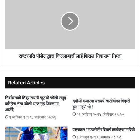
व्यास नगरपालिका वडा नं. १० का निवर्तमान वडाअध्यक्ष तुलशीराम सापकोटा,
सुरुका दिनमा स्थानियले अबरोध गरेतापनि आपसी समन्वयको आधारमा यो
आयोजना सञ्चालनमा भएकोमा खुशी व्यक्त गर्नुभयो ।
आयोजनका अध्यक्ष श्रीराम कुँवरको अध्यक्षतामा भएको कार्यक्रमा विभिन्न
राजनीतिक दलका प्रतिनिधीहरुले आयोजनालाई सफल बनाउन राजनीतिक आग्रह
र पूर्वाग्रह नगरी काम गरिनु पर्नेमा जोड दिनु भएको थियो ।
राष्ट्रपति पौडेलद्धारा जिल्लाबासीलाई शितल निवासमा निम्ता
Related Articles
निर्वाचनको तिब्र तयारी जुट्यो जोशी समुह
दमौली बजारमा यसवर्ष खसीबोका बिक्री
काँग्रेस नेता जोशी आज गृह जिल्लामा
हुन गाह्रो भो !
आउँदै
२९ आश्विन २०७७, बिहीबार १५:१०
२ आश्विन २०७९, आईतवार ०५:५६
पत्रकार भण्डारीसँग विमर्श कार्यक्रम गरियो
८ फाल्गुन २०७९, सोमबार ०८:१४