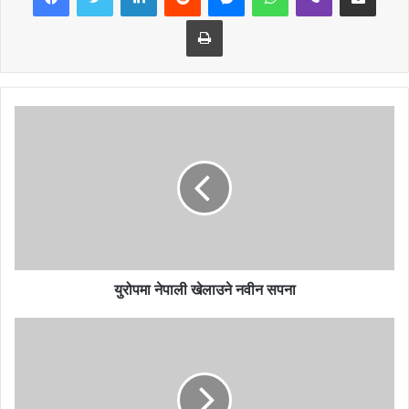
युङ्ढुङ दाइलाई सँगै जाने कुरा मिलाएर उनको घरमा आएको थिएँ म । युङ्ढुङ
Print
दाइको पहिलेको घर साङ्ता रहेछ ।
विहानीको हावा निकै चिसो थियो । चिसो सिरेटो चलिरहेको थियो । हावा चल्दा
जहाजहरु कागवेनी र फल्याक गाउँमाथि फ्यानका मारेर जोमसोम तिर फर्कन्थे र
अवतरण गर्थे । जहाज घुमेको देख्दा मलाई घरको सम्झना आयो । तर दुर्गम क्षेत्र
बिकास समितिको जागिरले मलाई एउटा सैनिक जावान र प्रहरी जवानले भोग्नुपर्ने
दु:खकष्ट झेल्न सिकाएको थियो । ललितपुर र मनाङ जिल्लामा विकट गाउँबस्ती
घुम्दा निकै दु:ख झेल्नु परेकोले मलाई दु:ख सहने बानी पेरिसअकेको थियो ।
युरोपमा नेपाली खेलाउने नवीन सपना
भेडीगोठ हुँदै हामी उकालो लाग्यौं । माथि पहरामा नाउरको बथान देखियो ।’हेर सार
मेक ‘भनेर युङ्ढुङ दाइले भनेपछि म किन्चित खुशी भएझै हेर्न थालें । एउटा
खोल्सभरि हिउँ जमेको रहेछ । युङ्ढुङ दाइले खुकुरी झिकेर खुड्किला बनाए पछि
मलाई हिंड्न केही सजिलो भयो । हामी हिंड्ने बाटोमा बाघ (हिमचितुवा ) को पाइला