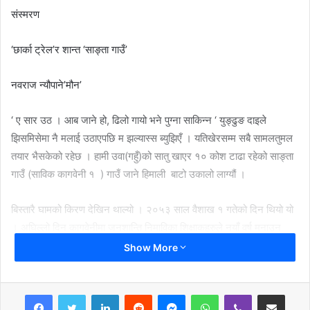
संस्मरण
‘छार्का ट्रेल’र शान्त ‘साङ्ता गाउँ’
नवराज न्यौपाने’मौन’
‘ ए सार उठ । आब जाने हो, ढिलो गायो भने पुग्ना साकिन्न ‘ युङ्ढुङ दाइले
झिसमिसेमा नै मलाई उठाएपछि म झल्यास्स ब्युझिएँ । यतिखेरसम्म सबै सामलतुमल
तयार भैसकेको रहेछ । हामी उवा(गहुँ)को सातु खाएर १० कोश टाढा रहेको साङ्ता
गाउँ (साविक कागवेनी १ ) गाउँ जाने हिमाली बाटो उकालो लाग्यौं ।
बिस्तारै घामको किरण देखिन थाल्यो । २०५३ साल वैशाख १ गतेको दिन थियो यो
। अघिल्लो दिन कागवेनीमा जनशान्ति निमाविका शिक्षाकहरुले नयाँ वर्ष मनाउन
खसी ढालेको सम्झें । ‘बाटोमा धेरै हिउँ छ ,तिमी जान सक्दैनौं ,फर्केर गए हुन्छ ‘
Show More
भनेर धेरैले भनेको सम्झें । ‘सभापतिज्यू पठाउनु भएको हो, म जसरी भए पनि
जानुपर्छ ‘ भनेपछि ईलाका सदस्य छिरिङ्ग धोर्जे गुरुङ्ले मलाई फल्याक गाउँका
LinkedIn
Reddit
Messenger
WhatsApp
Viber
Share via Email
मान्छेसित गाविस उपाध्यक्षको घरमा पुर्‍याइदिनु भनेर पठाएका थिए । र, उपाध्यक्षले