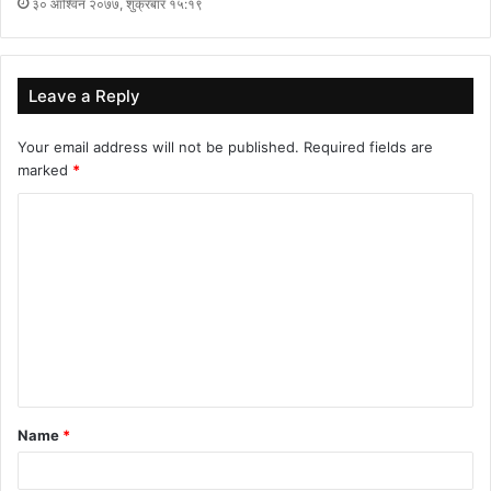
३० आश्विन २०७७, शुक्रबार १५:१९
Leave a Reply
Your email address will not be published.
Required fields are
marked
*
C
o
m
m
e
n
t
Name
*
*