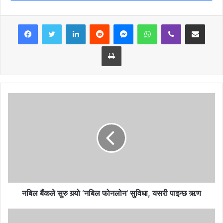
फेसबुक प्रत्यक्ष प्रसारण लिंक :
LinkedIn
Reddit
Messenger
WhatsApp
Viber
Share via Email
https://www.facebook.com/joshigovindaraj/
Print
नबिल बैंकले सुरु गर्‍यो ‘नबिल फोनलोन’ सुविधा, यसरी पाइन्छ ऋण