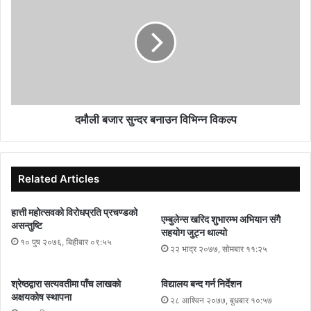
दमौली बजार सुन्दर बनाउन विभिन्न विकल्प
Related Articles
हात्ती महोत्सवको विरोधप्रति प्रचण्डको
एम्बुलेन्स खरिद शुभारम्भ अभियान संगै
असन्तुष्टि
सहयोग जुट्न थाल्यो
१० पुष २०७६, बिहीबार ०९:५५
२२ भाद्र २०७७, सोमबार ११:२५
श्रेष्ठद्वारा सत्यवतीमा पाँच लाखको
विद्यालय बन्द गर्न निर्देशन
अक्षयकोष स्थापना
२८ आश्विन २०७७, बुधबार १०:५७