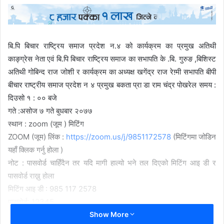
बि.पि बिचार राष्ट्रिय समाज प्रदेश न.४ को कार्यक्रम का प्रमुख अतिथी
काङ्ग्रेस नेता एवं बि.पि बिचार राष्ट्रिय समाज का सभापति के .बि. गुरुङ ,बिशिस्ट
अतिथी गोबिन्द राज जोशी र कार्यक्रम का अध्यक्ष खगेंद्र राज रेग़्मी सभापति बीपी
बीचार राष्ट्रीय समाज प्रदेश न ४ प्रमुख बकता प्रा डा राम चंद्र पोखरेल समय :
दिउसो १ : ०० बजे
गते :असोज ७ गते बुधबार २०७७
स्थान : zoom (जूम ) मिटिंग
ZOOM (जूम) लिंक :
https://zoom.us/j/9851172578
(मिटिंगमा जोडिन
यहाँ क्लिक गर्नु होला )
नोट : पासवोर्ड चाहिँदैन तर यदि मागी हाल्यो भने तल दिएको मिटिंग आइ डी र
पासवोर्ड राख्नु होला
मिटिंग आइ डी : 985 117 2578
पासवोर्ड: 12345
Show More
यो मीटिंग फेसबुकमा पनी प्रत्यक्ष प्रसारण गरिने छ ।