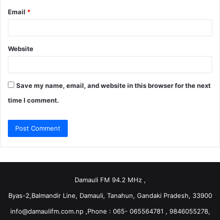
Email
*
Website
Save my name, email, and website in this browser for the next
time I comment.
Damauli FM 94.2 MHz ,
Byas-2,Balmandir Line, Damauli, Tanahun, Gandaki Pradesh, 33900
info@damaulifm.com.np
,Phone : 065- 065564781 , 9846055278,