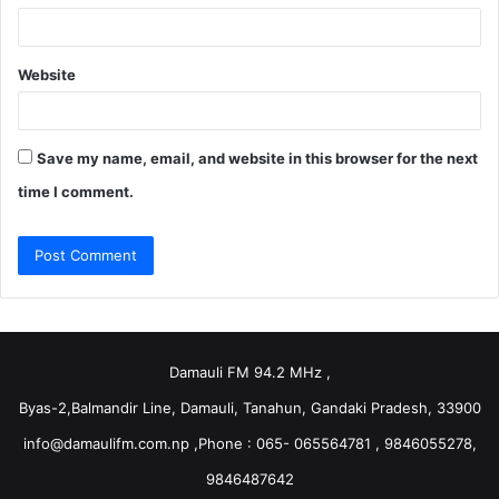
Website
Save my name, email, and website in this browser for the next
time I comment.
Damauli FM 94.2 MHz ,
Byas-2,Balmandir Line, Damauli, Tanahun, Gandaki Pradesh, 33900
info@damaulifm.com.np
,Phone : 065- 065564781 , 9846055278,
9846487642