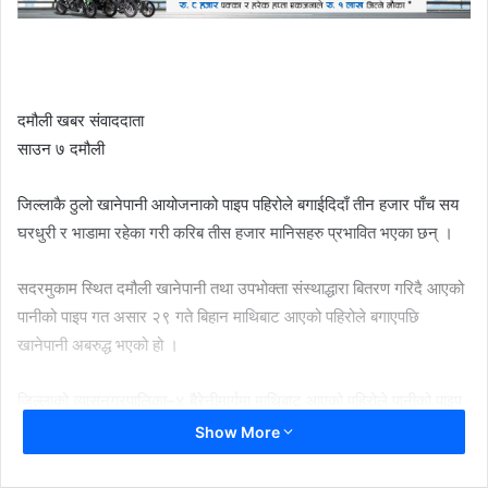
दमौली खबर संवाददाता
साउन ७ दमौली
जिल्लाकै ठुलो खानेपानी आयोजनाको पाइप पहिरोले बगाईदिदाँ तीन हजार पाँच सय
घरधुरी र भाडामा रहेका गरी करिब तीस हजार मानिसहरु प्रभावित भएका छन् ।
सदरमुकाम स्थित दमौली खानेपानी तथा उपभोक्ता संस्थाद्धारा बितरण गरिदै आएको
पानीको पाइप गत असार २९ गते बिहान माथिबाट आएको पहिरोले बगाएपछि
खानेपानी अबरुद्ध भएको हो ।
जिल्लाको व्यासनगरपालिका–४ बैरेनीमार्गमा माथिबाट आएको पहिरोले पानीको पाइप
बगाई दिएपछि पानी बितरणमा समस्या आएको संस्थाका व्यवस्थापक अमर गिरीले
Show More
जानकारी दिए ।