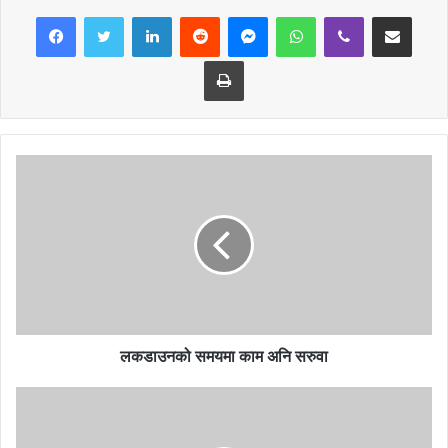
LinkedIn
Reddit
Messenger
WhatsApp
Viber
Share via Email
Print
हप्ता÷ दश दिनमा सम्पन्न गरेर पानी सुचारु गर्ने लक्ष्य राखेर काम थालिएपनि अहिले
दैनिक परेको अविरल बर्षाले निर्माण कार्य समेत प्रभाव परेको उनले बताए ।
माथिबाट आएको पहिरोले करिब २४ मिटर दश इन्चको डिआई पाइप बगाएपछि
व्यासनगरपालिका २,३ र ४ का बासिन्दाहरु प्रभावित भएका छन् ।
बिहान बेलुका गरी दैनिक ३० लाख लिटर पानी बितरण गर्दै आएको उक्त संस्थाले
हाल पुरानो पानीको एक लाइनबाट पम्प संञ्चालन गरी करिब तीस प्रतिशत पानी
बितरण गरिदै आएको उनले बताए ।
लकडाउनको समयमा काम अनि सरुवा
मादी नदी किनारबाट लिफ्टीङ गरिएको पानीको इनार पहिरोले डुबाएपछि पानी तान्न
मिलेन । उनले भने ‘दुई दिन लगाएर इनार सफा गरियो,यता फेरि पहिरोले पाइप
बगाएपछि पानी बितरणमा समस्या भएको हो ।’