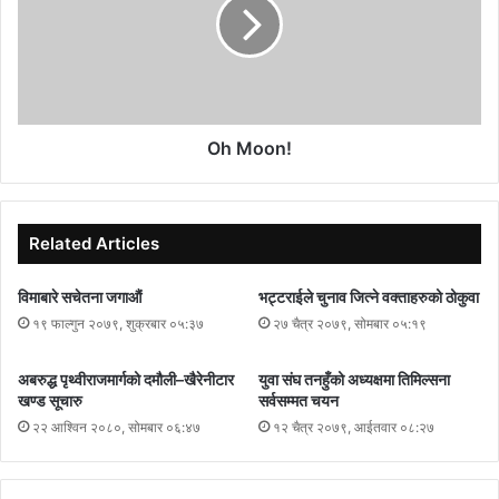
Oh Moon!
Related Articles
विमाबारे सचेतना जगाऔं
भट्टराईले चुनाव जित्ने वक्ताहरुको ठोकुवा
१९ फाल्गुन २०७९, शुक्रबार ०५:३७
२७ चैत्र २०७९, सोमबार ०५:१९
अबरुद्ध पृथ्वीराजमार्गको दमौली–खैरेनीटार
युवा संघ तनहुँको अध्यक्षमा तिमिल्सना
खण्ड सूचारु
सर्वसम्मत चयन
२२ आश्विन २०८०, सोमबार ०६:४७
१२ चैत्र २०७९, आईतवार ०८:२७