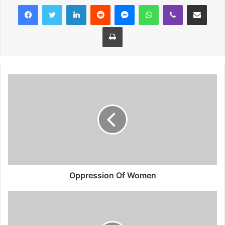
LinkedIn
Reddit
Messenger
WhatsApp
Viber
Share via Email
Print
Oppression Of Women