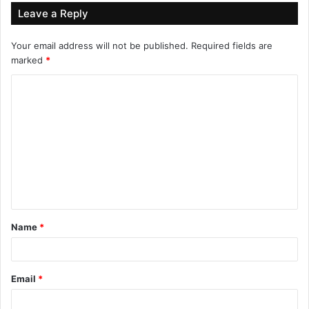
Leave a Reply
Your email address will not be published.
Required fields are
marked
*
C
o
m
m
e
n
t
Name
*
*
Email
*