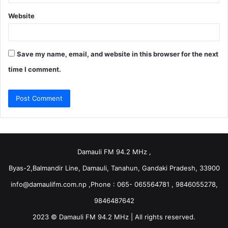
Website
Save my name, email, and website in this browser for the next
time I comment.
Damauli FM 94.2 MHz ,
Byas-2,Balmandir Line, Damauli, Tanahun, Gandaki Pradesh, 33900
info@damaulifm.com.np
,Phone : 065- 065564781 , 9846055278,
9846487642
2023 © Damauli FM 94.2 MHz | All rights reserved.