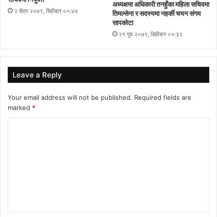
अध्यक्षमा अधिकारी तनहुँका महिला सचिवमा
भट्टराईले बताउनुभयो । कार्यक्रममा नेपाली कांग्रेस आँबुखैरेनीका नेताहरु
२ चैत्र २०७९, बिहीबार ०५:४४
तिमल्सेना र सदस्यमा नहर्की चयन संगम
चिजादेवी श्रेष्ठ, शालिग्राम अधिकारी, लगायतले विकासको काममा धेरै योगदान
सापकोटा
दिएको अग्रपक्तिको नेता भएकोले जीत हासिल गर्न सहज हुने हुँदा भट्टराईलाई
२१ पुष २०७९, बिहीबार ०५:३२
टिकट दिँदा उपयुक्त हुनेकुरामा जोड दिनु भएको थियो ।
Leave a Reply
Your email address will not be published.
Required fields are
marked
*
C
o
m
m
e
n
t