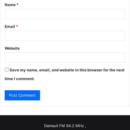
Name
*
*
Email
*
Website
Save my name, email, and website in this browser for the next
time I comment.
Damauli FM 94.2 MHz ,