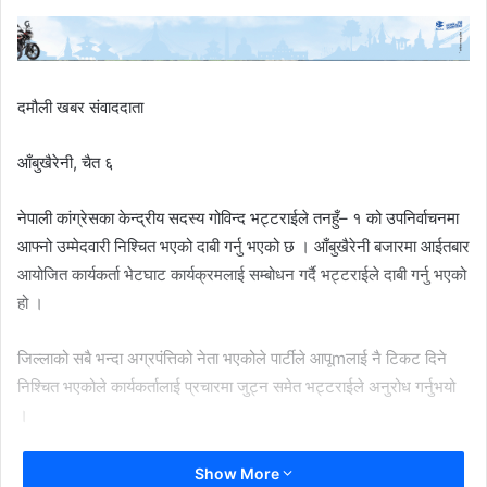
दमौली खबर संवाददाता
आँबुखैरेनी, चैत ६
नेपाली कांग्रेसका केन्द्रीय सदस्य गोविन्द भट्टराईले तनहुँ– १ को उपनिर्वाचनमा
आफ्नो उम्मेदवारी निश्चित भएको दाबी गर्नु भएको छ । आँबुखैरेनी बजारमा आईतबार
आयोजित कार्यकर्ता भेटघाट कार्यक्रमलाई सम्बोधन गर्दै भट्टराईले दाबी गर्नु भएको
हो ।
जिल्लाको सबै भन्दा अग्रपंत्तिको नेता भएकोले पार्टीले आपूmलाई नै टिकट दिने
निश्चित भएकोले कार्यकर्तालाई प्रचारमा जुट्न समेत भट्टराईले अनुरोध गर्नुभयो
।
साथीभाई, मतदाता, अन्यपाटीका मतदाता सबैसँग भेटहुँदा सबैले आफुलाई उम्मेदवार
Show More