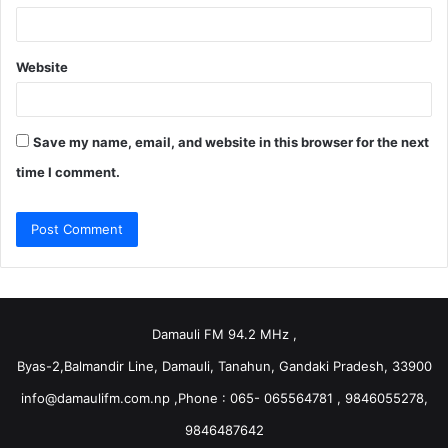
Website
Save my name, email, and website in this browser for the next
time I comment.
Damauli FM 94.2 MHz ,
Byas-2,Balmandir Line, Damauli, Tanahun, Gandaki Pradesh, 33900
info@damaulifm.com.np
,Phone : 065- 065564781 , 9846055278,
9846487642