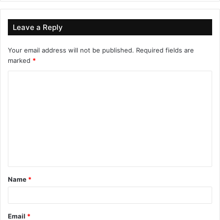
Leave a Reply
Your email address will not be published.
Required fields are
marked
*
C
o
m
m
e
n
t
Name
*
*
Email
*