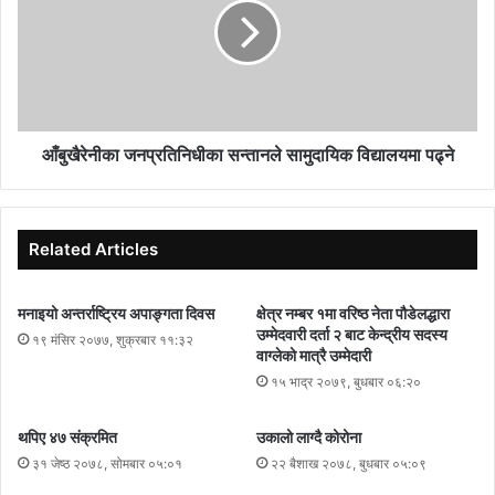
नगरपालिका–१२ स्थित घाँसीकुवा पुगेर पुनः प्रशाचनचोकमा आएर दौड
प्रतियोगिता सकिने गरेपनि दुई वर्ष अघिदेखि दौडको रुट परिवर्तन गरिएको हो ।
पृथ्वीराजमार्ग दौड गर्दा दुर्घटनाको जोखिम धेरै हुने भएकोले रुट परिवर्तन गरिएको
आयोजक जनाएको छ ।
आँबुखैरेनीका जनप्रतिनिधीका सन्तानले सामुदायिक विद्यालयमा पढ्ने
Related Articles
मनाइयो अन्तर्राष्ट्रिय अपाङ्गता दिवस
क्षेत्र नम्बर १मा वरिष्ठ नेता पौडेलद्धारा
उम्मेदवारी दर्ता २ बाट केन्द्रीय सदस्य
१९ मंसिर २०७७, शुक्रबार ११:३२
वाग्लेको मात्रै उम्मेदारी
१५ भाद्र २०७९, बुधबार ०६:२०
थपिए ४७ संक्रमित
उकालो लाग्दै कोरोना
३१ जेष्ठ २०७८, सोमबार ०५:०१
२२ बैशाख २०७८, बुधबार ०५:०९