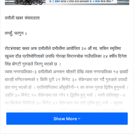
दमौली खबर संवाददाता
तनहुँ, फागुन ८
रोट¥याक्ट क्लव अफ दमौलीले दमौलीमा आयोजित २० औं स्व. सचिन स्मृतिमा
खुल्ला दौड प्रतियोगिताको उपाधि गोरखा सिरानचोक गाउँपालिका २४ वर्षीय दिनेश
सिंह बोगटी गुरुङले जित्नु भएको छ ।
व्यास नगरपालिका–३ दमौलीको अनसन चौतारी देखि व्यास नगरपालिका १४ छाब्दी
बाराही मन्दिरसम्मको ९ किमि दूरी २९ मिनेट ३० सेकेन्डमा पार गर्दै गुरुङले उपाधी
हात पानु भएको हो । प्रतियोगितामा आँबुखैरेनी–१ का सनम गुरुङ द्वितीय हुनुभयो ।
उहाँले ३० मिनेट १० सेकेन्डमा पार गरेर र द्धितीय हुनु भयो । यस्तै ललितपुर –४
का ब्रिकेश घिमिरेले ३० मिनेट ४२ सेकेन्डमा पार गरी तृतीय हुनु भयो । खुल्ला
दौडमा प्रथम हुनेलाई रु १४ हजार, द्वितीय हुनेलाई रु १२ हजार, तृतीय हुनेलाई १०
हजार नगद प्रदान गरियो । यसैगरी भानु –१२ का अनिल माजकोटी, ऋषिङ – ६
Show More
की सुस्मिता रानाभाट, व्यास –१ का कृतिक घर्ती सान्त्वना हुनुु भएको छ ।
उहाँहरुलाई जनही रु २ हजार प्रदान गरिएको छ । भारतको कोलकातामा क्लबको