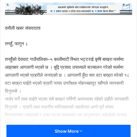
दमौली खबर संवाददाता
तनहुँ, फागुन ८
तनहुँको देवघाट गाउँपालिका–५ कालीमाटी स्थित भट्टराई कृषि बाख्रा फार्ममा
आइतबार आगलागी भएको छ । बुद्वि प्रसाद उपाध्याले सञ्चालन गरेको फार्ममा
आगलागी भएको प्रहरीले जनाएको छ । आगलागी हुँदा चार वटा बाख्रा मरेको १८
वटा बाख्रा घाईते भएको प्रहरी नायव उपरीक्षक मोहनबहादुर खाँणले जानकारी
दिनुभयो ।
जलेर मर्ने तथा घाईते भएका सबै बाख्रा गर्भिणी अवस्थाका रहेको उहाँले जानकारी
दिनुभयो । प्रहरी तथा स्थानीय मानिसहरुको सहयोगमा आगो पूर्ण रुपमा
नियन्त्रणमा ल्याइएको र उक्त घटना सम्बन्धमा थप अनुसन्धान भईरहेको प्रनाउ
खाँडले बताउनुभयो ।
क्षतिको मूल्याङ्कनको काम भईरहेको प्रहरीले जनाएको छ । हिउँदाको समयमा
Show More