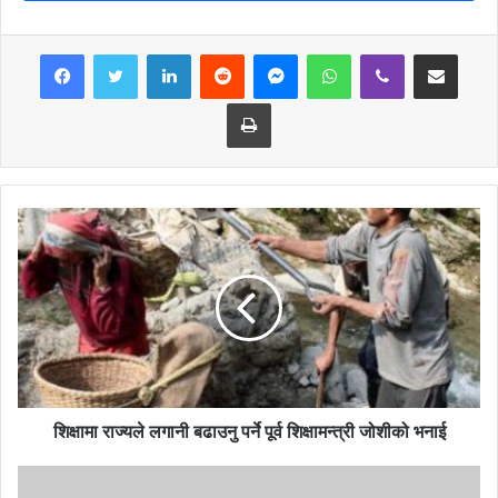
सुख्खा पराल, खर, घर, गोठहरुमा डढेलो तथा आगलागी प्रकोप जस्ता घटनाहरु
बढी हुने हुँदा आम नागरिकहरुमा सजक,सतर्क र साबधानी अपनाउन प्रहरीले
LinkedIn
Reddit
Messenger
WhatsApp
Viber
Share via Email
अनुरोध गरेको छ ।
Print
शिक्षामा राज्यले लगानी बढाउनु पर्ने पूर्व शिक्षामन्त्री जोशीको भनाई