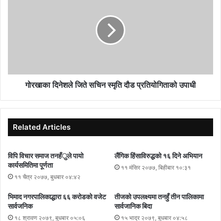
गोरखाका दिनेशले जिते सचिन स्मृति दौड प्रतियोगिताको उपाधी
Related Articles
विपि विचार समाज तनहँुले पायो
लैंगिक हिंसाविरुद्धको १६ दिने अभियान
कार्यसमितिमा पूर्णता
११ मंसिर २०७७, बिहीबार १०:३१
११ चैत्र २०७७, बुधबार ०४:४२
भिमाद नगरपालिकाद्धारा ६६ करोडको वजेट
तीजको उपलक्ष्यमा तनहुँ तीन पालिकामा
सार्वजनिक
सार्वजानिक बिदा
१८ श्रावण २०७९, बुधबार ०५:०६
१५ भाद्र २०७९, बुधबार ०४:५८