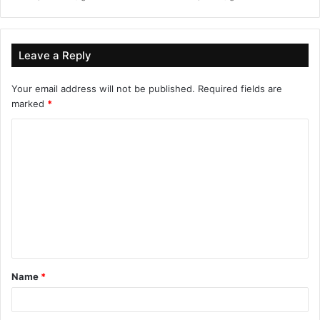
Leave a Reply
Your email address will not be published.
Required fields are
marked
*
C
o
m
m
e
n
t
Name
*
*