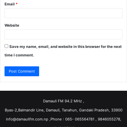
Email
*
Website
Save my name, email, and website in this browser for the next
time I comment.
Damauli FM 94.2 MHz ,
Byas-2,Balmandir Line, Damauli, Tanahun, Gandaki Pradesh, 33900
info@damaulifm.com.np
,Phone : 065- 065564781 , 9846055278,