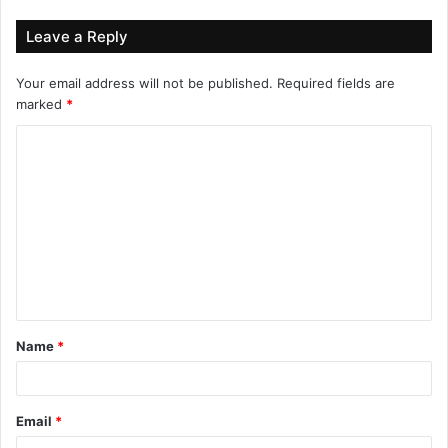
आयोजनामा गत पुष २२ गतेदेखि माघ ४ गतेसम्म संचालित ’पाचौं आदिवासी जनजाति
Leave a Reply
तनहुँ साँस्कृतिक एवं पर्यटन महोत्सव–२०७९’ को समापन समारोहमा उपस्थितिका
लागी हार्दिक निमन्त्रणा गर्दछु ।
Your email address will not be published.
Required fields are
marked
*
C
o
m
m
e
n
t
Name
*
*
Email
*