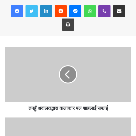
LinkedIn
Reddit
Messenger
WhatsApp
Viber
Share via Email
सहित शिल्ड र प्रमाणपत्र र तृतिय हुनेलाई १० हजार नगद सहित शिल्ड र
प्रमाणपत्र दिईने पालिकाले जनाएको छ ।
Print
राष्ट्रपति रनिङ शिल्ड प्रतियोगिताको उद्घाटन गर्दे पालिकाका अध्यक्ष श्रीप्रसाद
श्रेष्ठले खेलकुद देशको नै पहिचान भएको वताए । खेलकुदले स्वास्थ्य जीवन सँग
हरेक प्रतिष्पर्धासँग जुध्ने शक्ति प्रदान गर्दछ, खेलकुदमा निरन्तर लाग्नेले सहज
जीवन व्यतित सँगै सोच्ने शक्तिको विकास हुनेछ, अध्यक्ष श्रेष्ठले वताए । खेलकुदले
व्यक्तिको जीवनमा निखारता ल्याउने मात्र होईन, समृद्ध समाजको आधार निर्माण
गर्दछ । विश्वमा देशको पहिचान खेलकुदको माध्यामवाट भएको हुदाँ खेलकुदमा
निरन्तर लाग्न समेत अध्यक्ष श्रेष्ठले आग्रह गरे ।
तनहुँ अदालतद्धारा कलाकार पल शाहलाई सफाई
यसैगरि पालिकाका उपाध्यक्ष वालकृष्ण घिमिरेले स्वास्थ्यको लागी खेलकुद, राष्ट्रका
लागी खेलकुद भएको वताए । पालिका खेलकुद र खेलाडीको विकासको लागी सदैव
तत्पर रहेको हुदाँ नियमित खेलमा लाग्नुपर्ने वताए । पालिकाले खेलकुदको विभिन्न
विषयमा कार्यक्रम नै वनाएर खेलकुदमा लाग्न प्रेरित गरेको हुदाँ यसको प्रर्वद्दनमा