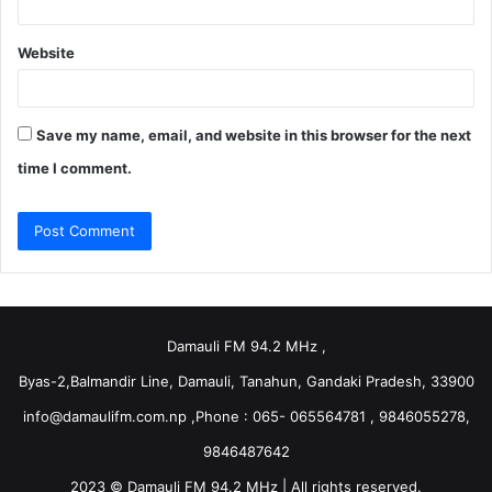
Website
Save my name, email, and website in this browser for the next
time I comment.
Damauli FM 94.2 MHz ,
Byas-2,Balmandir Line, Damauli, Tanahun, Gandaki Pradesh, 33900
info@damaulifm.com.np
,Phone : 065- 065564781 , 9846055278,
9846487642
2023 © Damauli FM 94.2 MHz | All rights reserved.